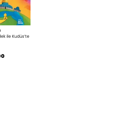
n
ek ile Kudüs’te
00