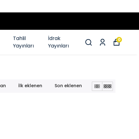
T İMKANI
Tahlil
İdrak
0
Yayınları
Yayınları
lan
İlk eklenen
Son eklenen