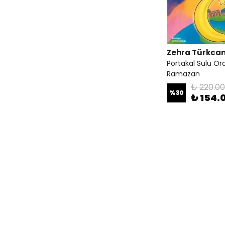
Zehra Türkca
Portakal Sulu Örd
Ramazan
₺ 220.00
%
30
₺ 154.