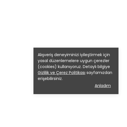
Alışveriş deneyiminizi iyileştirmek için
yasal düzenlemelere uygun çerezler
(cookies) kullanıyoruz. Detaylı bilgiye
Gizlilik ve Çerez Politikası
sayfamızdan
erişebilirsiniz.
Anladım