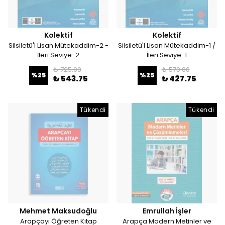
Kolektif
Kolektif
Silsiletü'l Lisan Mütekaddim-2 -
Silsiletü'l Lisan Mütekaddim-1 /
İleri Seviye-2
İleri Seviye-1
₺ 725.00
₺ 570.00
%
25
%
25
₺ 543.75
₺ 427.75
Tükendi
Tükendi
Mehmet Maksudoğlu
Emrullah İşler
Arapçayı Öğreten Kitap
Arapça Modern Metinler ve