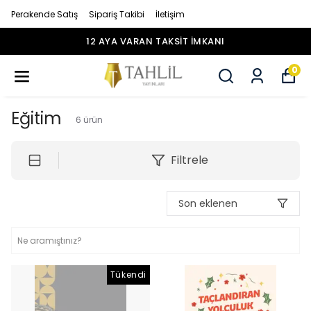
Perakende Satış
Sipariş Takibi
İletişim
12 AYA VARAN TAKSİT İMKANI
0
Eğitim
6
ürün
Filtrele
Son eklenen
Tükendi