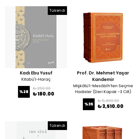
Tükendi
Kadı Ebu Yusuf
Prof. Dr. Mehmet Yaşar
Kitabü'l-Haraç
Kandemir
Mişkâtü’l-Mesâbîh’ten Seçme
₺ 250.00
Hadisler (Deri Kapak -3 Cilt)
%
28
₺ 180.00
₺ 5,400.00
%
35
₺ 3,510.00
Tükendi