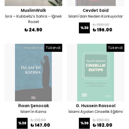
MuslimWalk
Cevdet Said
İsra – Kubbetü’s Sahra – İğneli
İslam'dan Neden Korkuyorlar
Rozet
₺ 280.00
%
30
₺ 24.90
₺ 196.00
Tükendi
Tükendi
İhsan Şenocak
G. Hussein Rassool
İslam'ın Kızına
İslami Açıdan Cinsellik Eğitimi
₺ 210.00
₺ 260.00
%
30
%
30
₺ 147.00
₺ 182.00