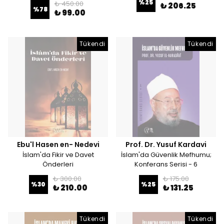
%
25
₺ 450.00
₺ 206.25
%
78
₺ 99.00
Tükendi
Tükendi
Ebu'l Hasen en- Nedevi
Prof. Dr. Yusuf Kardavi
İslam'da Fikir ve Davet
İslam'da Güvenlik Mefhumu;
Önderleri
Konferans Serisi - 6
₺ 300.00
₺ 175.00
%
30
%
25
₺ 210.00
₺ 131.25
Tükendi
Tükendi