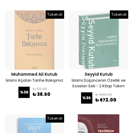
Tükendi
Tükendi
Muhammed Ali Kutub
Seyyid Kutub
İslami Açıdan Tarihe Bakışımız
İslami Düşüncenin Özellik ve
Esasları Seti - 2 Kitap Takım
₺ 55.00
%
30
₺ 38.50
₺ 960.00
%
30
₺ 672.00
Tükendi