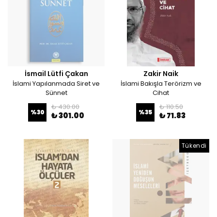
İsmail Lütfi Çakan
Zakir Naik
İslami Yapılanmada Siret ve
İslami Bakışla Terörizm ve
Sünnet
Cihat
₺ 430.00
₺ 110.50
%
30
%
35
₺ 301.00
₺ 71.83
Tükendi