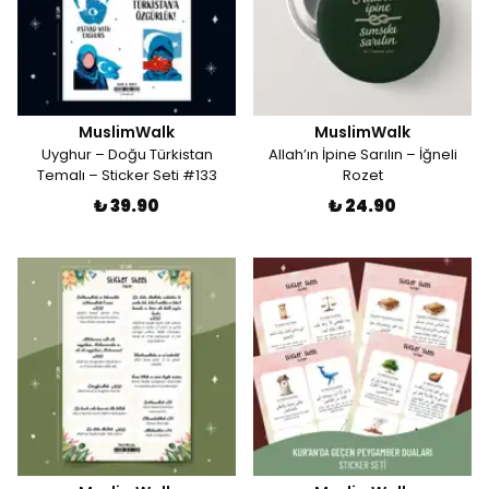
MuslimWalk
MuslimWalk
Uyghur – Doğu Türkistan
Allah’ın İpine Sarılın – İğneli
Temalı – Sticker Seti #133
Rozet
₺ 39.90
₺ 24.90