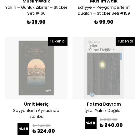
MuslimWalk
MuslimWalk
Yakîn – Günlük Zikirler – Sticker
Ed’iyye – Peygamberlerin
Seti #160
Duaları – Sticker Seti #159
₺ 39.90
₺ 99.90
Tükendi
Tükendi
Ümit Meriç
Fatma Bayram
Seyyahların Aynasında
İyiler Yalnız Değildir
İstanbul
₺ 300.00
%
20
₺ 240.00
₺ 450.00
%
28
₺ 324.00