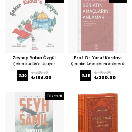
Zeynep Rabia Özgül
Prof. Dr. Yusuf Kardavi
Şeker Kudüs’e Uçuyor
Şeriatın Amaçlarını Anlamak
₺ 220.00
₺ 400.00
%
30
%
25
₺ 154.00
₺ 300.00
Tükendi