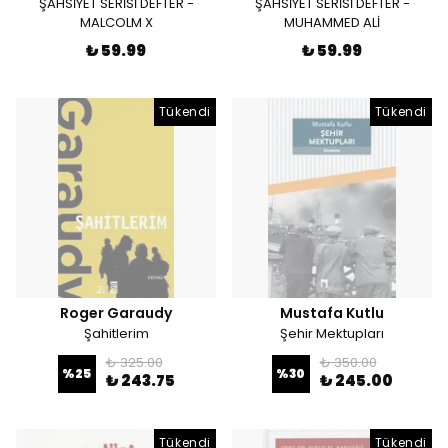
ŞAHSİYET SERİSİ DEFTER -
ŞAHSİYET SERİSİ DEFTER -
MALCOLM X
MUHAMMED ALİ
₺ 59.99
₺ 59.99
Tükendi
Tükendi
Roger Garaudy
Mustafa Kutlu
Şahitlerim
Şehir Mektupları
₺ 325.00
₺ 350.00
%
25
%
30
₺ 243.75
₺ 245.00
Tükendi
Tükendi