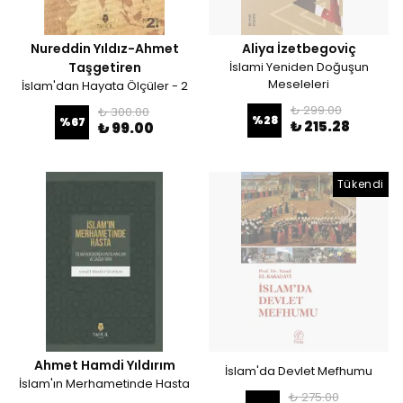
Nureddin Yıldız-Ahmet
Aliya İzetbegoviç
Taşgetiren
İslami Yeniden Doğuşun
Meseleleri
İslam'dan Hayata Ölçüler - 2
₺ 299.00
₺ 300.00
%
28
%
67
₺ 215.28
₺ 99.00
Tükendi
Ahmet Hamdi Yıldırım
İslam'da Devlet Mefhumu
İslam'ın Merhametinde Hasta
₺ 275.00