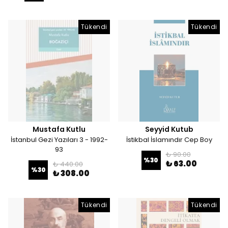
Tükendi
Tükendi
Mustafa Kutlu
Seyyid Kutub
İstanbul Gezi Yazıları 3 - 1992-
İstikbal İslamındır Cep Boy
93
₺ 90.00
%
30
₺ 63.00
₺ 440.00
%
30
₺ 308.00
Tükendi
Tükendi