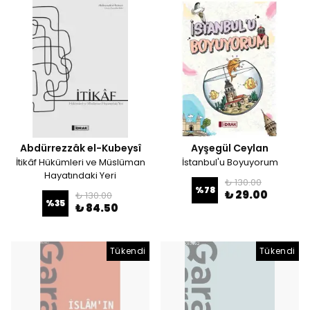
Abdürrezzâk el-Kubeysî
Ayşegül Ceylan
İtikâf Hükümleri ve Müslüman
İstanbul'u Boyuyorum
Hayatındaki Yeri
₺ 130.00
%
78
₺ 29.00
₺ 130.00
%
35
₺ 84.50
Tükendi
Tükendi