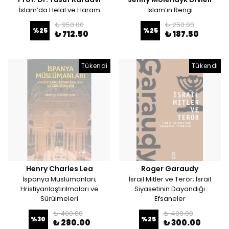
İslam’da Helal ve Haram
İslam’ın Rengi
₺ 950.00
₺ 250.00
%
25
%
25
₺ 712.50
₺ 187.50
Tükendi
Tükendi
Henry Charles Lea
Roger Garaudy
İspanya Müslümanları;
İsrail Mitler ve Terör; İsrail
Hristiyanlaştırılmaları ve
Siyasetinin Dayandığı
Sürülmeleri
Efsaneler
₺ 400.00
₺ 400.00
%
30
%
25
₺ 280.00
₺ 300.00