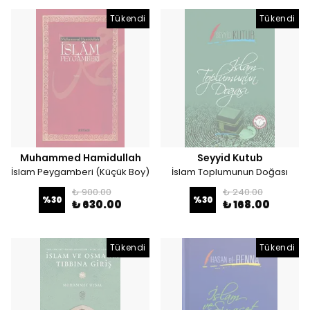
Tükendi
Tükendi
Muhammed Hamidullah
Seyyid Kutub
İslam Peygamberi (Küçük Boy)
İslam Toplumunun Doğası
₺ 900.00
₺ 240.00
%
30
%
30
₺ 630.00
₺ 168.00
Tükendi
Tükendi