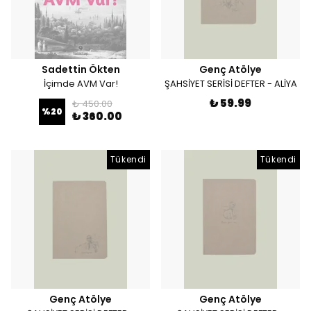
Sadettin Ökten
Genç Atölye
İçimde AVM Var!
ŞAHSİYET SERİSİ DEFTER - ALİYA
₺ 59.99
₺ 450.00
%
20
₺ 360.00
Tükendi
Tükendi
Genç Atölye
Genç Atölye