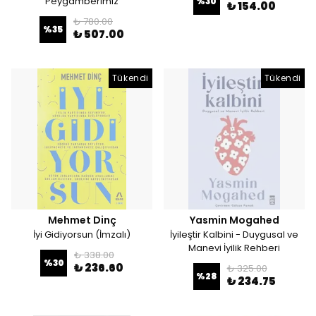
Peygamberimiz
%
30
₺ 154.00
₺ 780.00
%
35
₺ 507.00
Tükendi
Tükendi
Mehmet Dinç
Yasmin Mogahed
İyi Gidiyorsun (İmzalı)
İyileştir Kalbini - Duygusal ve
Manevi İyilik Rehberi
₺ 338.00
%
30
₺ 236.60
₺ 325.00
%
28
₺ 234.75