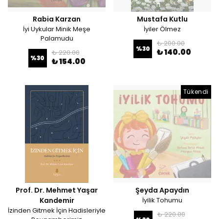
Rabia Karzan
Mustafa Kutlu
İyi Uykular Minik Meşe
İyiler Ölmez
Palamudu
₺ 200.00
%
30
₺ 140.00
₺ 220.00
%
30
₺ 154.00
Tükendi
Prof. Dr. Mehmet Yaşar
Şeyda Apaydın
Kandemir
İyilik Tohumu
İzinden Gitmek İçin Hadisleriyle
₺ 220.00