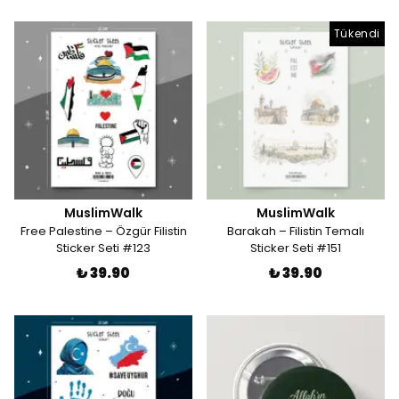
Tükendi
MuslimWalk
MuslimWalk
Free Palestine – Özgür Filistin
Barakah – Filistin Temalı
Sticker Seti #123
Sticker Seti #151
₺ 39.90
₺ 39.90