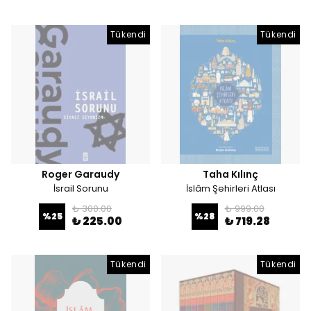
Tükendi
Tükendi
Roger Garaudy
Taha Kılınç
İsrail Sorunu
İslâm Şehirleri Atlası
₺ 300.00
₺ 999.00
%
25
%
28
₺ 225.00
₺ 719.28
Tükendi
Tükendi