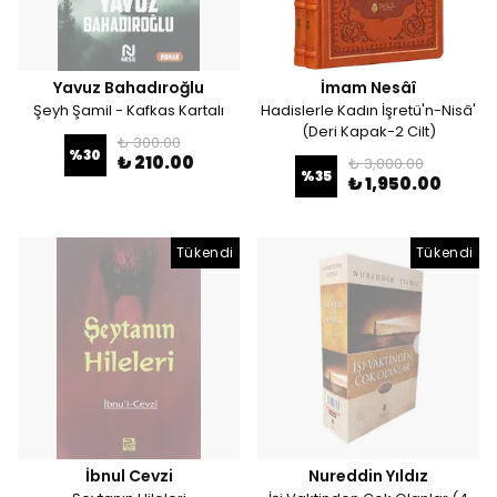
Yavuz Bahadıroğlu
İmam Nesâî
Şeyh Şamil - Kafkas Kartalı
Hadislerle Kadın İşretü'n-Nisâ'
(Deri Kapak-2 Cilt)
₺ 300.00
%
30
₺ 210.00
₺ 3,000.00
%
35
₺ 1,950.00
Tükendi
Tükendi
İbnul Cevzi
Nureddin Yıldız