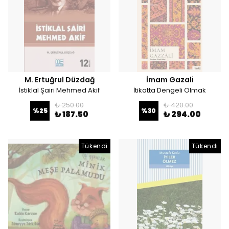
M. Ertuğrul Düzdağ
İmam Gazali
İstiklal Şairi Mehmed Akif
İtikatta Dengeli Olmak
₺ 250.00
₺ 420.00
%
25
%
30
₺ 187.50
₺ 294.00
Tükendi
Tükendi