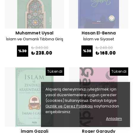
Muhammet Uysal
Hasan El-Benna
İslam ve Osmanlı Tıbbına Giriş
İslam ve Siyaset
₺ 340.00
₺ 240.00
%
30
%
30
₺ 238.00
₺ 168.00
Tükendi
Tükendi
Alışveriş deneyiminizi iyileştirmek için
yasal düzenlemelere uygun çerezler
(cookies) kullanıyoruz. Detaylı bilgiye
Gizlilik ve Çerez Politikası
sayfamızdan
erişebilirsiniz.
Anladım
İmam Gazali
Roger Garaudy