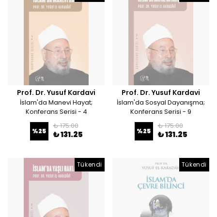
Prof. Dr. Yusuf Kardavi
Prof. Dr. Yusuf Kardavi
İslam'da Manevi Hayat;
İslam'da Sosyal Dayanışma;
Konferans Serisi - 4
Konferans Serisi - 9
₺ 175.00
₺ 175.00
%
25
%
25
₺ 131.25
₺ 131.25
Tükendi
Tükendi