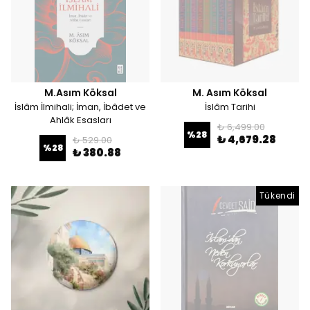
M.Asım Köksal
M. Asım Köksal
İslâm İlmihali; İman, İbâdet ve
İslâm Tarihi
Ahlâk Esasları
₺ 6,499.00
%
28
₺ 4,679.28
₺ 529.00
%
28
₺ 380.88
Tükendi