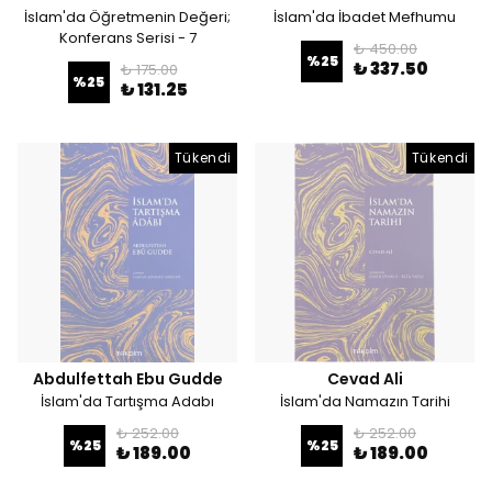
İslam'da Öğretmenin Değeri;
İslam'da İbadet Mefhumu
Konferans Serisi - 7
₺ 450.00
%
25
₺ 337.50
₺ 175.00
%
25
₺ 131.25
Tükendi
Tükendi
Abdulfettah Ebu Gudde
Cevad Ali
İslam'da Tartışma Adabı
İslam'da Namazın Tarihi
₺ 252.00
₺ 252.00
%
25
%
25
₺ 189.00
₺ 189.00