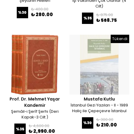
Şeytanın Hileleri
İşi Vaktinden Çok Olanlar (4
Cilt)
₺ 400.00
%
30
₺ 280.00
₺ 875.00
%
35
₺ 568.75
Tükendi
Prof. Dr. Mehmet Yaşar
Mustafa Kutlu
Kandemir
İstanbul Gezi Yazıları - II - 1989
Haliç ile Çepeçevre İstanbul
Şemâil-i Şerîf Şerhi (Deri
Kapak-3 Cilt )
₺ 300.00
%
30
₺ 210.00
₺ 4,600.00
%
35
₺ 2,990.00