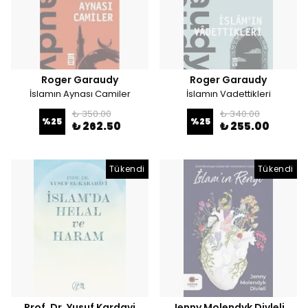
Roger Garaudy
Roger Garaudy
İslamın Aynası Camiler
İslamın Vadettikleri
₺ 350.00
₺ 340.00
%
25
%
25
₺ 262.50
₺ 255.00
Tükendi
Tükendi
Prof. Dr. Yusuf Kardavi
Jenny Molendyk Divleli