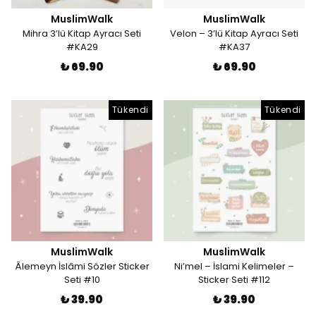
MuslimWalk
MuslimWalk
Mihra 3’lü Kitap Ayracı Seti
Velon – 3’lü Kitap Ayracı Seti
#KA29
#KA37
₺ 69.90
₺ 69.90
Tükendi
Tükendi
MuslimWalk
MuslimWalk
Âlemeyn İslâmi Sözler Sticker
Ni’mel – İslami Kelimeler –
Seti #10
Sticker Seti #112
₺ 39.90
₺ 39.90