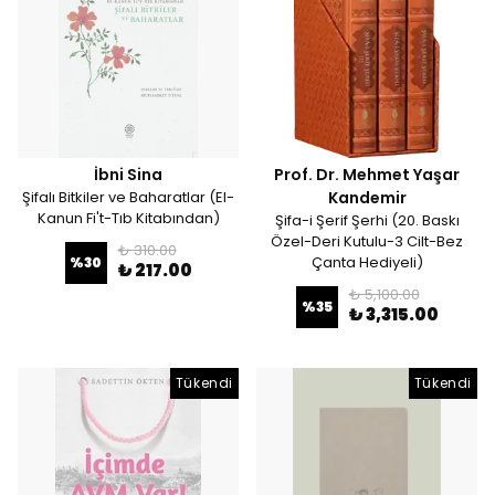
İbni Sina
Prof. Dr. Mehmet Yaşar
Şifalı Bitkiler ve Baharatlar (El-
Kandemir
Kanun Fi't-Tıb Kitabından)
Şifa-i Şerif Şerhi (20. Baskı
Özel-Deri Kutulu-3 Cilt-Bez
₺ 310.00
Çanta Hediyeli)
%
30
₺ 217.00
₺ 5,100.00
%
35
₺ 3,315.00
Tükendi
Tükendi