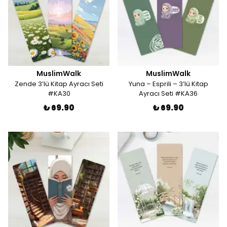
MuslimWalk
MuslimWalk
Zende 3’lü Kitap Ayracı Seti
Yuna – Esprili – 3’lü Kitap
#KA30
Ayracı Seti #KA36
₺ 69.90
₺ 69.90