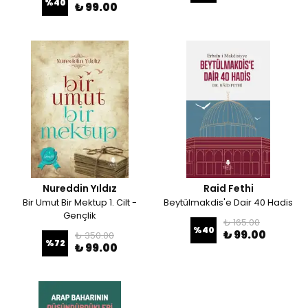
%
40
₺ 99.00
Nureddin Yıldız
Raid Fethi
Bir Umut Bir Mektup 1. Cilt -
Beytülmakdis'e Dair 40 Hadis
Gençlik
₺ 165.00
%
40
₺ 99.00
₺ 350.00
%
72
₺ 99.00