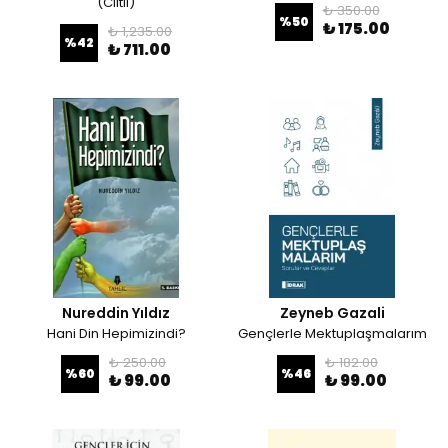
(Ciltli)
₺ 350.00
%
50
₺ 175.00
₺ 1,235.00
%
42
₺ 711.00
Nureddin Yıldız
Zeyneb Gazali
Hani Din Hepimizindi?
Gençlerle Mektuplaşmalarım
₺ 250.00
₺ 182.00
%
60
%
46
₺ 99.00
₺ 99.00