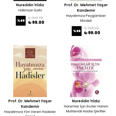
Nureddin Yıldız
Prof. Dr. Mehmet Yaşar
Hâlimizin İzahı
Kandemir
Hayatımıza Peygamber
₺ 320.00
Modeli
%
69
₺ 99.00
₺ 295.00
%
66
₺ 99.00
Prof. Dr. Mehmet Yaşar
Nureddin Yıldız
Kandemir
Hanımlar İçin İnciler Hanım
Muhtevalı Hadisi Şerifler
Hayatımıza Yön Veren Hadisler