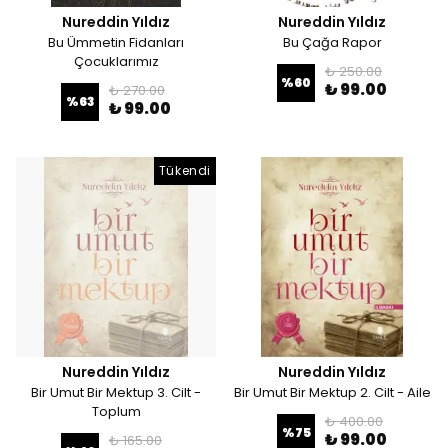
Nureddin Yıldız
Nureddin Yıldız
Bu Ümmetin Fidanları
Bu Çağa Rapor
Çocuklarımız
₺ 250.00
%
60
₺ 99.00
₺ 270.00
%
63
₺ 99.00
Tükendi
Nureddin Yıldız
Nureddin Yıldız
Bir Umut Bir Mektup 3. Cilt -
Bir Umut Bir Mektup 2. Cilt - Aile
Toplum
₺ 400.00
%
75
₺ 99.00
₺ 165.00