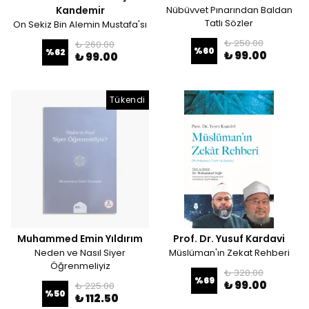
Kandemir
Nübüvvet Pınarından Baldan
Tatlı Sözler
On Sekiz Bin Alemin Mustafa'sı
₺ 250.00
₺ 260.00
%
60
%
62
₺ 99.00
₺ 99.00
Tükendi
Muhammed Emin Yıldırım
Prof. Dr. Yusuf Kardavi
Neden ve Nasıl Siyer
Müslüman'ın Zekat Rehberi
Öğrenmeliyiz
₺ 320.00
%
69
₺ 99.00
₺ 225.00
%
50
₺ 112.50