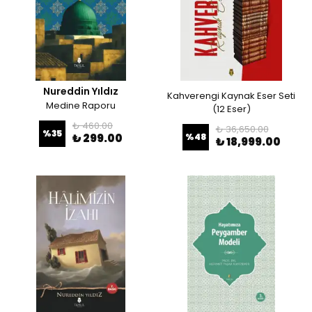
Nureddin Yıldız
Kahverengi Kaynak Eser Seti
Medine Raporu
(12 Eser)
₺ 460.00
₺ 36,650.00
%
35
₺ 299.00
%
48
₺ 18,999.00