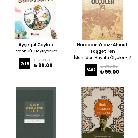
Ayşegül Ceylan
Nureddin Yıldız-Ahmet
İstanbul'u Boyuyorum
Taşgetiren
İslam'dan Hayata Ölçüler - 2
₺ 130.00
%
78
₺ 29.00
₺ 300.00
%
67
₺ 99.00