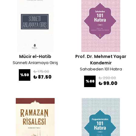
Mücir el-Hatib
Prof. Dr. Mehmet Yaşar
Sünneti Anlamaya Giriş
Kandemir
Sahabeden 101 Hatıra
₺ 175.00
%
50
₺ 87.50
₺ 290.00
%
66
₺ 99.00