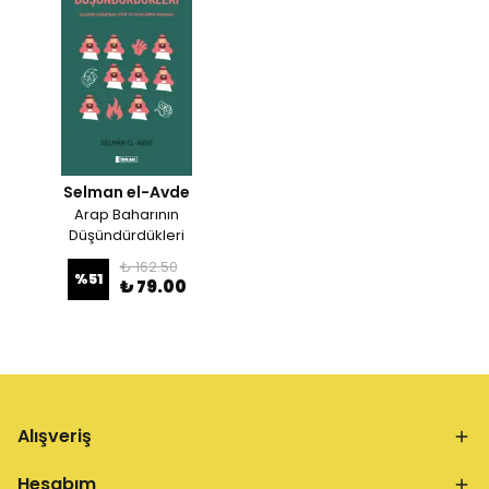
Selman el-Avde
Arap Baharının
Düşündürdükleri
₺ 162.50
%
51
₺ 79.00
Alışveriş
Hesabım