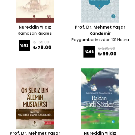
Nureddin Yıldız
Prof. Dr. Mehmet Yaşar
Ramazan Risalesi
Kandemir
Peygamberimizden 101 Hatıra
₺ 165.00
%
52
₺ 79.00
₺ 295.00
%
66
₺ 99.00
Prof. Dr. Mehmet Yaşar
Nureddin Yıldız