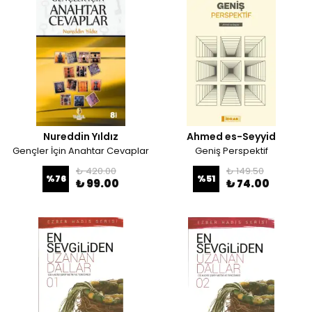
Nureddin Yıldız
Ahmed es-Seyyid
Gençler İçin Anahtar Cevaplar
Geniş Perspektif
₺ 420.00
₺ 149.50
%
76
%
51
₺ 99.00
₺ 74.00