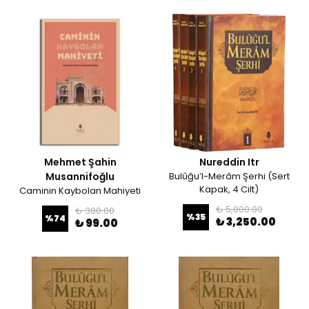
Mehmet Şahin
Nureddin Itr
Musannifoğlu
Bulûğu’l-Merâm Şerhi (Sert
Kapak, 4 Cilt)
Caminin Kaybolan Mahiyeti
₺ 5,000.00
₺ 380.00
%
35
%
74
₺ 3,250.00
₺ 99.00