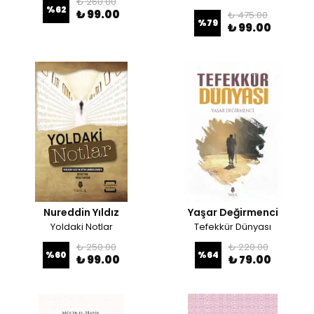
₺ 260.00
%
62
₺ 99.00
₺ 475.00
%
79
₺ 99.00
Nureddin Yıldız
Yaşar Değirmenci
Yoldaki Notlar
Tefekkür Dünyası
₺ 250.00
₺ 220.00
%
60
%
64
₺ 99.00
₺ 79.00