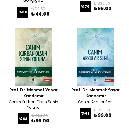
Gençliğe 2
₺ 330.00
%
70
₺ 99.00
₺ 110.50
%
60
₺ 44.00
Prof. Dr. Mehmet Yaşar
Prof. Dr. Mehmet Yaşar
Kandemir
Kandemir
Canım Kurban Olsun Senin
Canım Arzular Seni
Yoluna
₺ 260.00
%
62
₺ 99.00
₺ 260.00
%
62
₺ 99.00