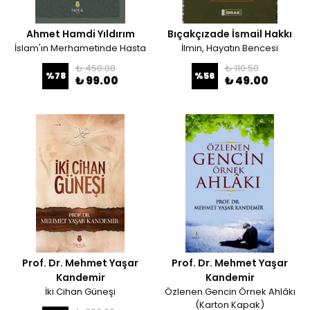
Ahmet Hamdi Yıldırım
Bıçakçızade İsmail Hakkı
İslam'ın Merhametinde Hasta
İlmin, Hayatın Bencesi
₺ 450.00
₺ 110.50
%
78
%
56
₺ 99.00
₺ 49.00
Prof. Dr. Mehmet Yaşar
Prof. Dr. Mehmet Yaşar
Kandemir
Kandemir
İki Cihan Güneşi
Özlenen Gencin Örnek Ahlâkı
(Karton Kapak)