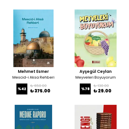
Mehmet Esmer
Ayşegül Ceylan
Mescid-i Aksa Rehberi
Meyveleri Boyuyorum
₺ 650.00
₺ 130.00
%
42
%
78
₺ 375.00
₺ 29.00