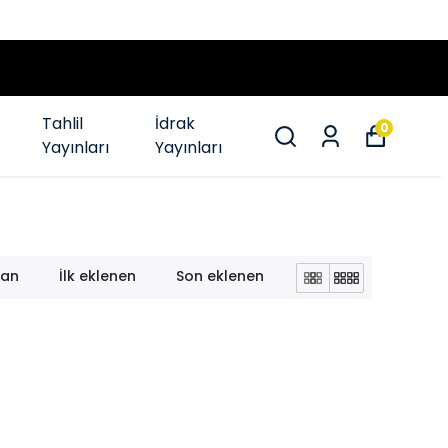
Tahlil
İdrak
0
Yayınları
Yayınları
lan
İlk eklenen
Son eklenen