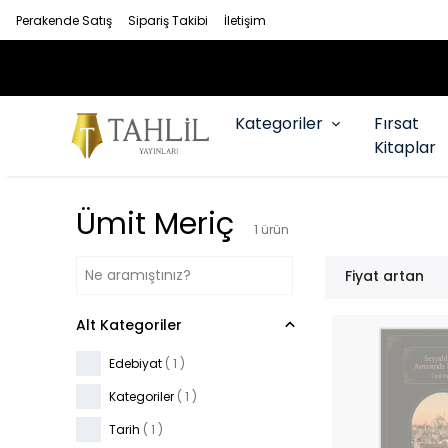
Perakende Satış
Sipariş Takibi
İletişim
Kategoriler
Fırsat
Kitaplar
Ümit Meriç
1
ürün
Fiyat artan
Alt Kategoriler
Edebiyat
(
1
)
Kategoriler
(
1
)
Tarih
(
1
)