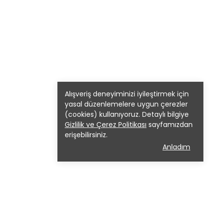
Alışveriş deneyiminizi iyileştirmek için
yasal düzenlemelere uygun çerezler
(cookies) kullanıyoruz. Detaylı bilgiye
Gizlilik ve Çerez Politikası
sayfamızdan
erişebilirsiniz.
Anladım