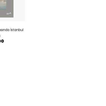
sında İstanbul
0
00