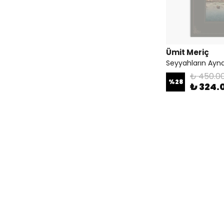
Ümit Meriç
Seyyahların Ayna
₺ 450.0
%
28
₺ 324.