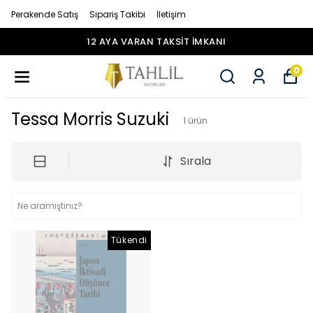
Perakende Satış
Sipariş Takibi
İletişim
12 AYA VARAN TAKSİT İMKANI
0
Tessa Morris Suzuki
1
ürün
Sırala
Tükendi