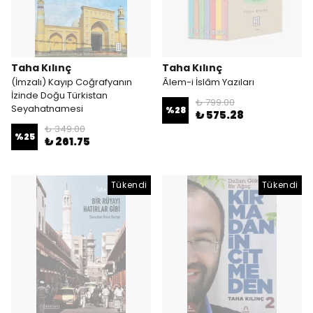
Taha Kılınç
Taha Kılınç
(İmzalı) Kayıp Coğrafyanın
Âlem-i İslâm Yazıları
İzinde Doğu Türkistan
₺ 799.00
Seyahatnamesi
%
28
₺ 575.28
₺ 349.00
%
25
₺ 261.75
Tükendi
Tükendi