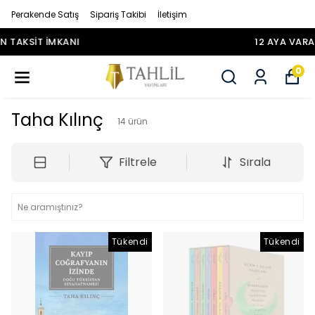
Perakende Satış
Sipariş Takibi
İletişim
12 AYA VARAN TAKSİT İMKANI
0
Taha Kılınç
14
ürün
Filtrele
Sırala
Tükendi
Tükendi