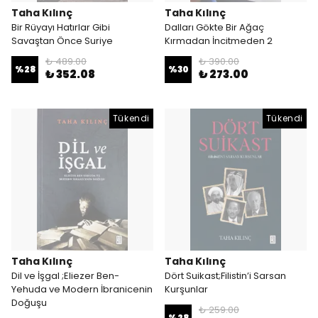
Taha Kılınç
Taha Kılınç
Bir Rüyayı Hatırlar Gibi
Dalları Gökte Bir Ağaç
Savaştan Önce Suriye
Kırmadan İncitmeden 2
₺ 489.00
₺ 390.00
%
28
%
30
₺ 352.08
₺ 273.00
Tükendi
Tükendi
Taha Kılınç
Taha Kılınç
Dil ve İşgal ;Eliezer Ben-
Dört Suikast;Filistin’i Sarsan
Yehuda ve Modern İbranicenin
Kurşunlar
Doğuşu
₺ 259.00
%
28