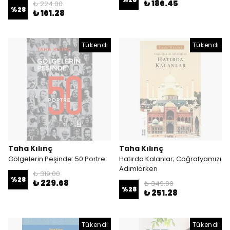
₺ 186.45
₺ 224.00
%
28
₺ 161.28
Tükendi
Tükendi
Taha Kılınç
Taha Kılınç
Gölgelerin Peşinde: 50 Portre
Hatırda Kalanlar; Coğrafyamızı
Adımlarken
₺ 319.00
%
28
₺ 229.68
₺ 349.00
%
28
₺ 251.28
Tükendi
Tükendi