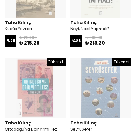
Taha Kılınç
Taha Kılınç
Kudüs Yazıları
Neyi, Nasıl Yapmalı?
₺ 299.00
₺ 296.00
%
28
%
28
₺ 215.28
₺ 213.20
Tükendi
Tükendi
Taha Kılınç
Taha Kılınç
Ortadoğu'ya Dair Yirmi Tez
SeyrüSefer