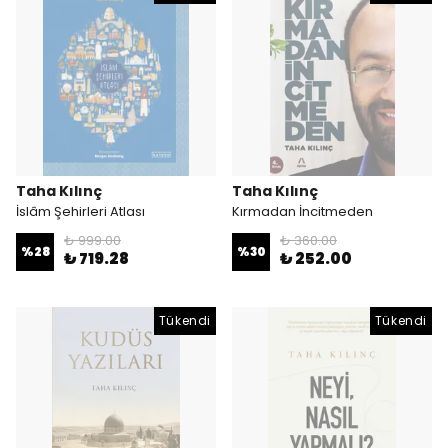
Taha Kılınç
Taha Kılınç
İslâm Şehirleri Atlası
Kırmadan İncitmeden
₺ 999.00
₺ 360.00
%
28
%
30
₺ 719.28
₺ 252.00
Tükendi
Tükendi