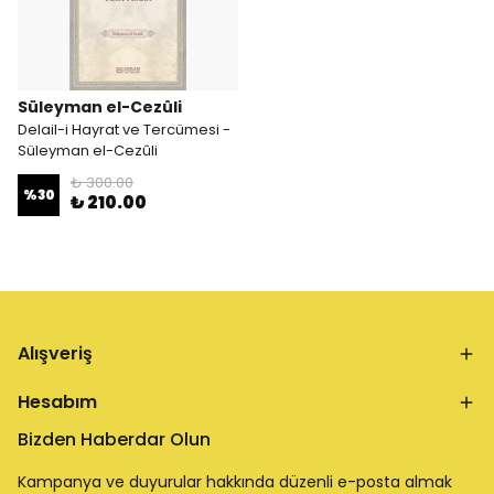
Süleyman el-Cezûli
Delail-i Hayrat ve Tercümesi -
Süleyman el-Cezûli
₺ 300.00
%
30
₺ 210.00
Alışveriş
Hesabım
Bizden Haberdar Olun
Kampanya ve duyurular hakkında düzenli e-posta almak