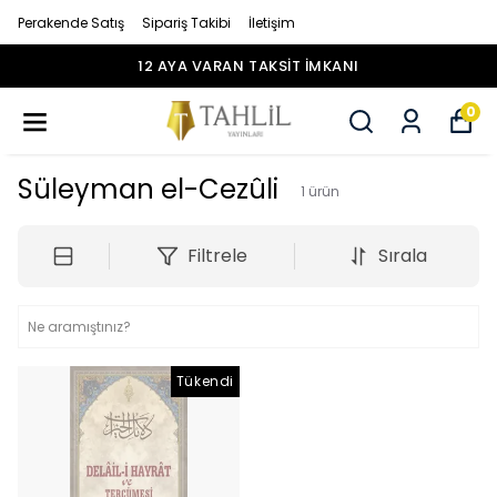
Perakende Satış
Sipariş Takibi
İletişim
12 AYA VARAN TAKSİT İMKANI
0
Süleyman el-Cezûli
1
ürün
Filtrele
Sırala
Tükendi