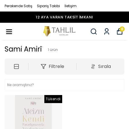
Perakende Satış
Sipariş Takibi
İletişim
12 AYA VARAN TAKSİT İMKANI
0
Sami Amirî
1
ürün
Filtrele
Sırala
Tükendi