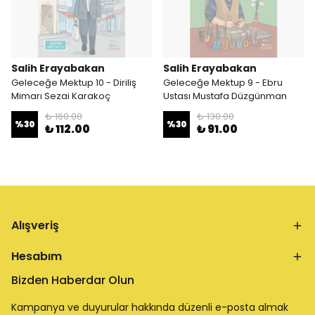
Salih Erayabakan
Salih Erayabakan
Geleceğe Mektup 10 - Diriliş
Geleceğe Mektup 9 - Ebru
Mimarı Sezai Karakoç
Ustası Mustafa Düzgünman
₺ 160.00
₺ 130.00
%
30
%
30
₺ 112.00
₺ 91.00
Alışveriş
Hesabım
Bizden Haberdar Olun
Kampanya ve duyurular hakkında düzenli e-posta almak