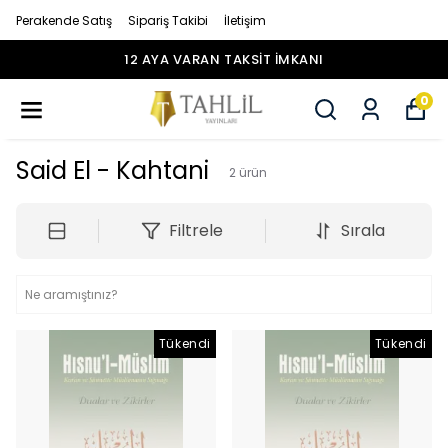
Perakende Satış
Sipariş Takibi
İletişim
12 AYA VARAN TAKSİT İMKANI
0
Said El - Kahtani
2
ürün
Filtrele
Sırala
Tükendi
Tükendi