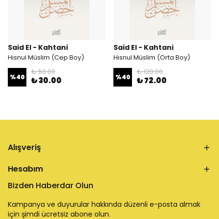
Said El - Kahtani
Said El - Kahtani
Hısnul Müslim (Cep Boy)
Hısnul Müslim (Orta Boy)
₺ 50.00
₺ 120.00
%
40
%
40
₺ 30.00
₺ 72.00
Alışveriş
Hesabım
Bizden Haberdar Olun
Kampanya ve duyurular hakkında düzenli e-posta almak
için şimdi ücretsiz abone olun.