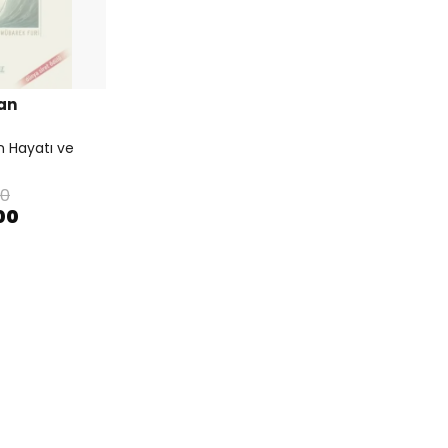
an
 Hayatı ve
00
00