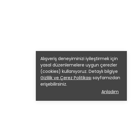
Alışveriş deneyiminizi iyileştirmek için
yasal düzenlemelere uygun çerezler
(cookies) kullanıyoruz. Detaylı bilgiye
Gizlilik ve Çerez Politikası
sayfamızdan
erişebilirsiniz.
Anladım