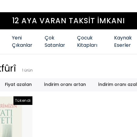
12 AYA VARAN TAKSİT İMKANI
Yeni
Çok
Çocuk
Kaynak
Çıkanlar
Satanlar
Kitapları
Eserler
fûrî
1
ürün
Fiyat azalan
İndirim oranı artan
İndirim oranı aza
Tükendi