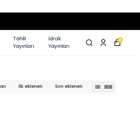
Tahlil
İdrak
0
Yayınları
Yayınları
lan
İlk eklenen
Son eklenen