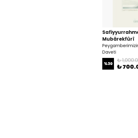
Safiyyurrahm
Mubârekfûrî
Peygamberimizin
Daveti
₺ 1,000.
%
30
₺ 700.