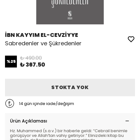
İBN KAYYIM EL-CEVZİYYE
Sabredenler ve Şükredenler
₺ 490.00
%
25
₺ 367.50
STOKTA YOK
14 gün içinde iade/değişim
Ürün Açıklaması
Hz. Muhammed (s.a.v.) bir haberle geldi: “Cebrail benimle
görüşüyor ve Allahʼtan vahiy getiriyor.” Elinizdeki kitap bu