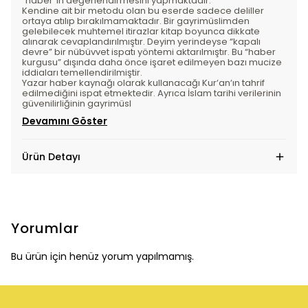
“haber”in değerlendirmesini yapmaktadır.
Kendine ait bir metodu olan bu eserde sadece deliller
ortaya atılıp bırakılmamaktadır. Bir gayrimüslimden
gelebilecek muhtemel itirazlar kitap boyunca dikkate
alınarak cevaplandırılmıştır. Deyim yerindeyse “kapalı
devre” bir nübüvvet ispatı yöntemi aktarılmıştır. Bu “haber
kurgusu” dışında daha önce işaret edilmeyen bazı mucize
iddiaları temellendirilmiştir.
Yazar haber kaynağı olarak kullanacağı Kurʼanʼın tahrif
edilmediğini ispat etmektedir. Ayrıca İslam tarihi verilerinin
güvenilirliğinin gayrimüsl
Devamını Göster
Ürün Detayı
Yorumlar
Bu ürün için henüz yorum yapılmamış.