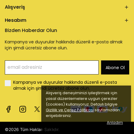
Alışveriş
Hesabım
Bizden Haberdar Olun
Kampanya ve duyurular hakkında düzenli e-posta almak
için şimdi ücretsiz abone olun.
Abone Ol
Kampanya ve duyurular hakkında düzenli e-posta
almak için şimdi ücretsiz abone olun.
Alışveriş deneyiminizi iyileştirmek için
yasal düzenlemelere uygun çerezler
(cookies) kullanıyoruz. Detaylı bilgiye
Gizlilik ve Çerez Politikası
sayfamızdan
erişebilirsiniz.
Anladım
©2026 Tüm Hakları Saklıdır.