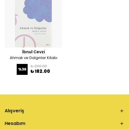
İbnul Cevzi
Ahmak ve Dalgınlar Kitabı
₺ 260.00
%
30
₺ 182.00
Alışveriş
Hesabım