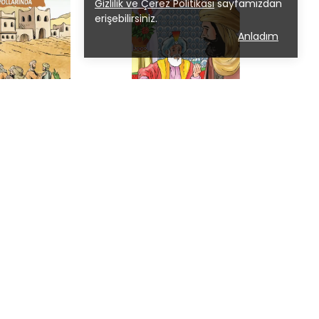
Gizlilik ve Çerez Politikası
sayfamızdan
erişebilirsiniz.
Anladım
Mehmet Yaşar
Prof. Dr. Mehmet Yaşar
Kandemir
rında
Mercan Ali
0.00
₺ 150.00
%
35
7.50
₺ 97.50