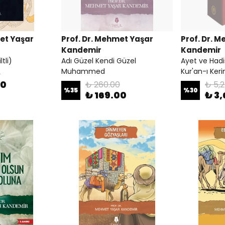
met Yaşar
Prof. Dr. Mehmet Yaşar
Prof. Dr. 
Kandemir
Kandemir
ltli)
Adı Güzel Kendi Güzel
Ayet ve Hadi
Muhammed
Kur'an-ı Keri
0
50
₺ 260.00
₺ 5,
%
35
%
30
₺ 169.00
₺ 3