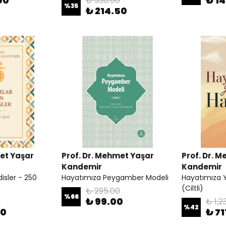
00
₺ 1
₺ 330.00
%
35
₺ 214.50
met Yaşar
Prof. Dr. Mehmet Yaşar
Prof. Dr. 
Kandemir
Kandemir
isler - 250
Hayatımıza Peygamber Modeli
Hayatımıza Y
(Ciltli)
₺ 295.00
%
66
₺ 99.00
0
₺ 1,2
%
42
50
₺ 71