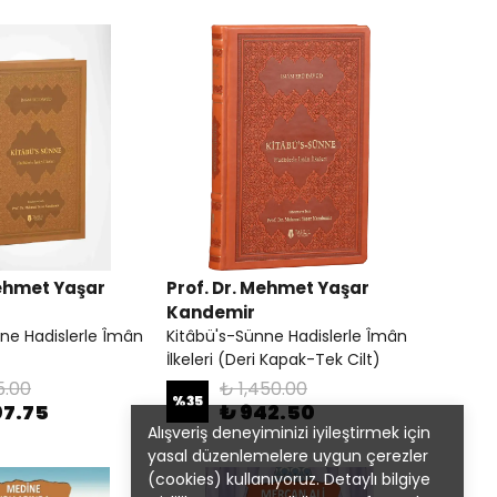
Mehmet Yaşar
Prof. Dr. Mehmet Yaşar
Kandemir
ne Hadislerle Îmân
Kitâbü's-Sünne Hadislerle Îmân
)
İlkeleri (Deri Kapak-Tek Cilt)
5.00
₺ 1,450.00
%
35
07.75
₺ 942.50
Alışveriş deneyiminizi iyileştirmek için
yasal düzenlemelere uygun çerezler
(cookies) kullanıyoruz. Detaylı bilgiye