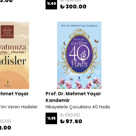
43.00
₺ 500.00
%
40
₺ 300.00
Mehmet Yaşar
Prof. Dr. Mehmet Yaşar
Kandemir
ön Veren Hadisler
Hikayelerle Çocuklara 40 Hadis
₺ 150.00
%
35
₺ 97.50
35.00
1.00