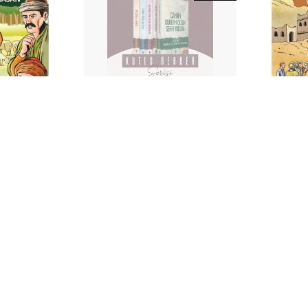
met Yaşar
Prof. Dr. Mehmet Yaşar
Prof. Dr. 
Kandemir
Kandemir
Kutlu Rehber Serisi
Medine Yolla
₺ 399.00
₺ 15
%
35
0
₺ 9