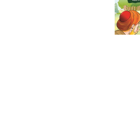
Prof. Dr. Meh
Kandemir
Kır Hasan
₺ 150.00
%
35
₺ 97.5