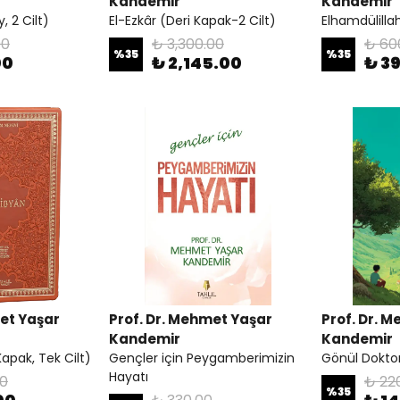
Kandemir
Kandemir
, 2 Cilt)
El-Ezkâr (Deri Kapak-2 Cilt)
Elhamdülill
00
₺ 3,300.00
₺ 60
%
35
%
35
00
₺ 2,145.00
₺ 3
met Yaşar
Prof. Dr. Mehmet Yaşar
Prof. Dr. 
Kandemir
Kandemir
apak, Tek Cilt)
Gençler için Peygamberimizin
Gönül Dokto
Hayatı
00
₺ 22
%
35