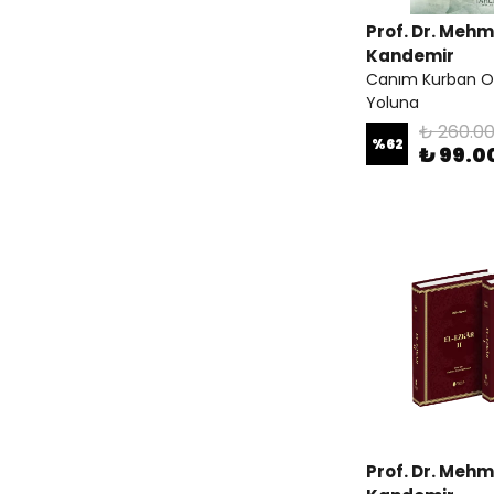
Prof. Dr. Meh
Kandemir
Canım Kurban O
Yoluna
₺ 260.0
%
62
₺ 99.0
Prof. Dr. Meh