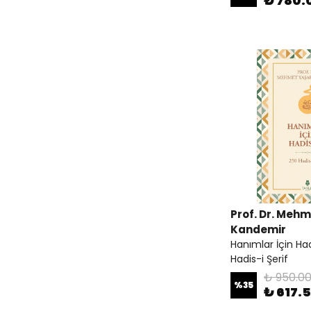
₺ 780.
Prof. Dr. Meh
Kandemir
Hanımlar İçin Had
Hadis-i Şerif
₺ 950.0
%
35
₺ 617.