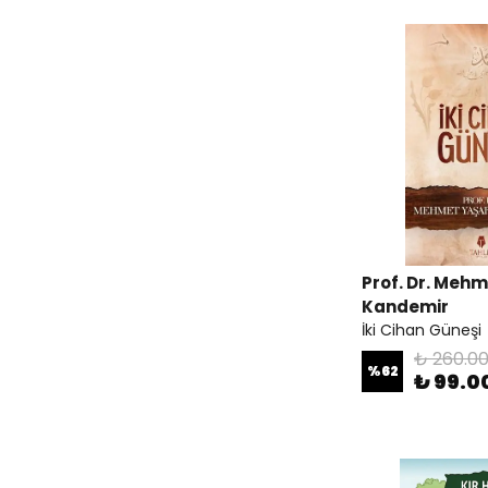
Prof. Dr. Meh
Kandemir
İki Cihan Güneşi
₺ 260.0
%
62
₺ 99.0