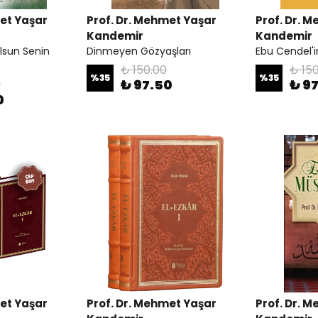
met Yaşar
Prof. Dr. Mehmet Yaşar
Prof. Dr. 
Kandemir
Kandemir
lsun Senin
Dinmeyen Gözyaşları
Ebu Cendel'in
₺ 150.00
₺ 15
%
35
%
35
₺ 97.50
₺ 9
0
0
met Yaşar
Prof. Dr. Mehmet Yaşar
Prof. Dr. 