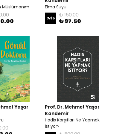
Kandemir
ah Müslümanım
Elma Suyu
0.00
₺ 150.00
%
35
90.00
₺ 97.50
Mehmet Yaşar
Prof. Dr. Mehmet Yaşar
Kandemir
ru
Hadis Karşıtları Ne Yapmak
İstiyor?
0.00