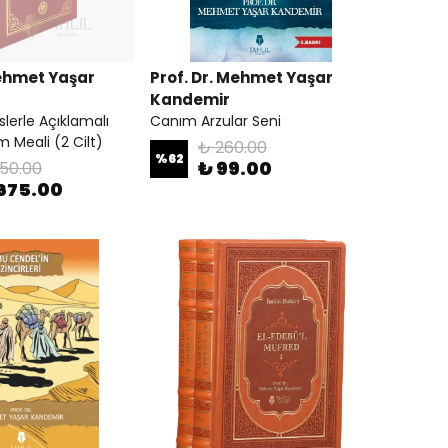
Mehmet Yaşar
Prof. Dr. Mehmet Yaşar
Kandemir
slerle Açıklamalı
Canım Arzular Seni
m Meali (2 Cilt)
₺ 260.00
%
62
₺ 99.00
250.00
,675.00