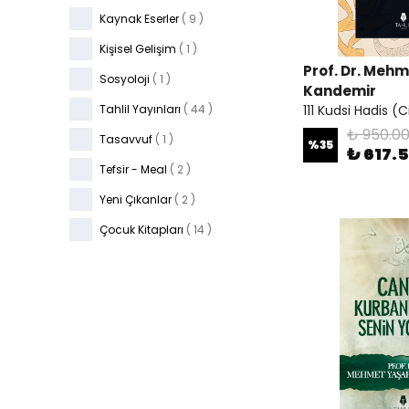
Kaynak Eserler
(
9
)
Kişisel Gelişim
(
1
)
Prof. Dr. Meh
Sosyoloji
(
1
)
Kandemir
Tahlil Yayınları
(
44
)
111 Kudsi Hadis (Ci
₺ 950.0
Tasavvuf
(
1
)
%
35
₺ 617.
Tefsir - Meal
(
2
)
Yeni Çıkanlar
(
2
)
Çocuk Kitapları
(
14
)
Çok Satanlar
(
6
)
İslam
(
26
)