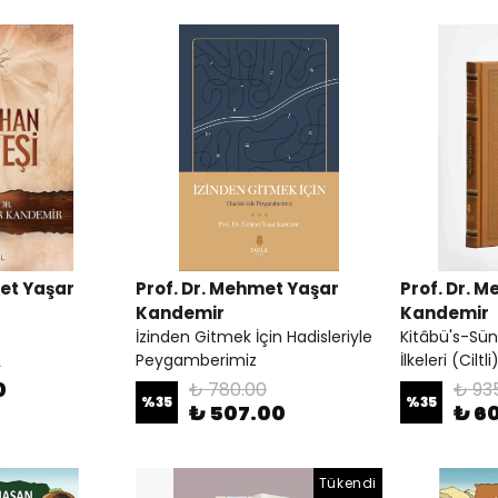
met Yaşar
Prof. Dr. Mehmet Yaşar
Prof. Dr. 
Kandemir
Kandemir
İzinden Gitmek İçin Hadisleriyle
Kitâbü's-Sün
Peygamberimiz
İlkeleri (Ciltli
0
0
₺ 780.00
₺ 93
%
35
%
35
₺ 507.00
₺ 6
Tükendi