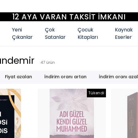
12 AYA VARAN TAKSİT İMKANI
Yeni
Çok
Çocuk
Kaynak
Çıkanlar
Satanlar
Kitapları
Eserler
Kandemir
47
ürün
Fiyat azalan
İndirim oranı artan
İndirim oranı aza
Tükendi