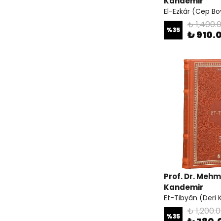
Kandemir
El-Ezkâr (Cep Boy
₺ 1,400.
%
35
₺ 910.
Prof. Dr. Meh
Kandemir
Et-Tibyân (Deri K
₺ 1,200.
%
35