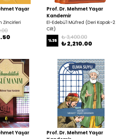
Mehmet Yaşar
Prof. Dr. Mehmet Yaşar
Kandemir
 Zincirleri
El-Edebü'l Müfred (Deri Kapak-2
Cilt)
0.00
7.50
₺ 3,400.00
%
35
₺ 2,210.00
Mehmet Yaşar
Prof. Dr. Mehmet Yaşar