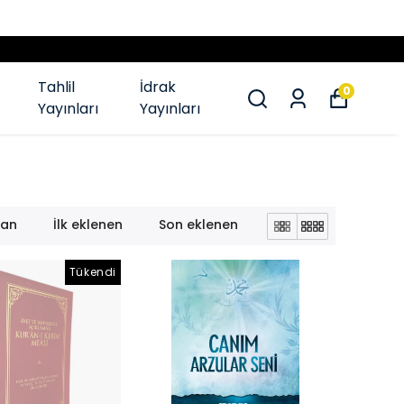
Tahlil
İdrak
0
Yayınları
Yayınları
lan
İlk eklenen
Son eklenen
Tükendi