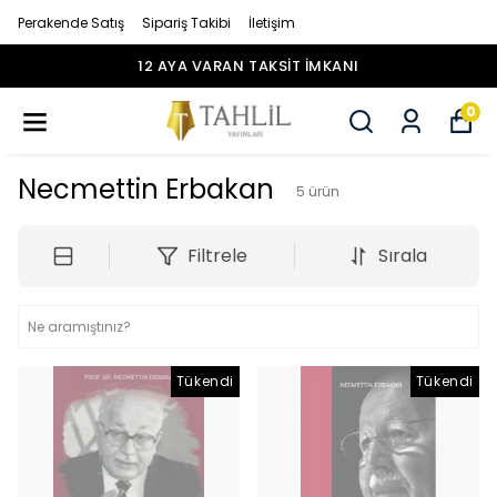
Perakende Satış
Sipariş Takibi
İletişim
12 AYA VARAN TAKSİT İMKANI
0
Necmettin Erbakan
5
ürün
Filtrele
Sırala
Tükendi
Tükendi