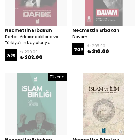
Necmettin Erbakan
Necmettin Erbakan
Darbe; Arkasındakilerle ve
Davam
Türkiye'nin Kayıplarıyla
₺ 295.00
%
29
₺ 210.00
₺ 290.00
%
30
₺ 203.00
Tükendi
Necmettin Erbakan
Necmettin Erbakan