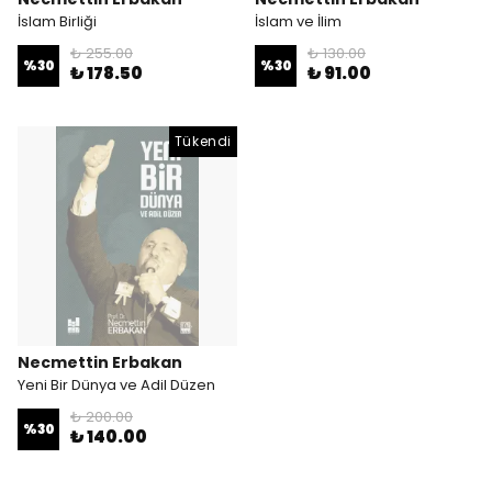
İslam Birliği
İslam ve İlim
₺ 255.00
₺ 130.00
%
30
%
30
₺ 178.50
₺ 91.00
Tükendi
Necmettin Erbakan
Yeni Bir Dünya ve Adil Düzen
₺ 200.00
%
30
₺ 140.00