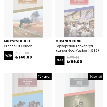
Mustafa Kutlu
Mustafa Kutlu
Tirende Bir Keman
Topkapı’dan Topkapı’ya
İstanbul Gezi Yazıları 1 (1986)
₺ 200.00
%
30
₺ 140.00
₺ 170.00
%
30
₺ 119.00
Tükendi
Tükendi