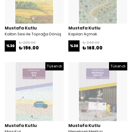
Mustafa Kutlu
Mustafa Kutlu
Kalbin Sesi ile Toprağa Dönüş
Kapıları Açmak
₺ 280.00
₺ 240.00
%
30
%
30
₺ 196.00
₺ 168.00
Tükendi
Tükendi
Mustafa Kutlu
Mustafa Kutlu
Mavi Kuş
Menekşeli Mektup