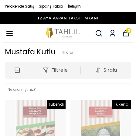
Perakende Satış
Sipariş Takibi
İletişim
12 AYA VARAN TAKSİT İMKANI
0
Mustafa Kutlu
41
ürün
Filtrele
Sırala
Tükendi
Tükendi