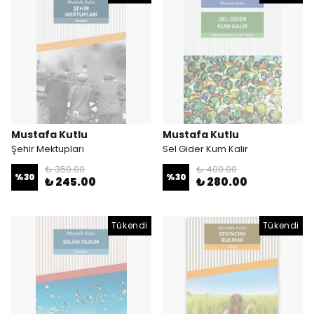
Mustafa Kutlu
Mustafa Kutlu
Şehir Mektupları
Sel Gider Kum Kalır
₺ 350.00
₺ 400.00
%
30
%
30
₺ 245.00
₺ 280.00
Tükendi
Tükendi