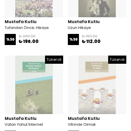
Mustafa Kutlu
Mustafa Kutlu
Tufandan Önce; Hikaye
Uzun Hikaye
₺ 280.00
₺ 160.00
%
30
%
30
₺ 196.00
₺ 112.00
Tükendi
Tükendi
Mustafa Kutlu
Mustafa Kutlu
Vatan Yahut İnternet
Vitrinde Olmak