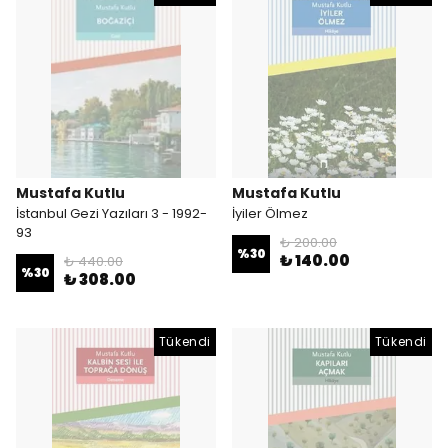
Mustafa Kutlu
Mustafa Kutlu
İstanbul Gezi Yazıları 3 - 1992-
İyiler Ölmez
93
₺ 200.00
%
30
₺ 140.00
₺ 440.00
%
30
₺ 308.00
Tükendi
Tükendi