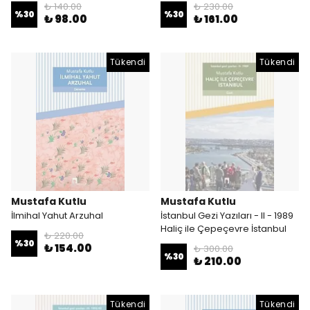
₺ 140.00
₺ 230.00
%
30
%
30
₺ 98.00
₺ 161.00
Tükendi
Tükendi
Mustafa Kutlu
Mustafa Kutlu
İlmihal Yahut Arzuhal
İstanbul Gezi Yazıları - II - 1989
Haliç ile Çepeçevre İstanbul
₺ 220.00
%
30
₺ 154.00
₺ 300.00
%
30
₺ 210.00
Tükendi
Tükendi