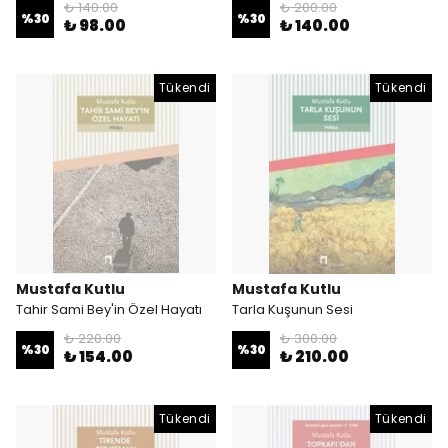
₺ 140.00
₺ 200.00
%
30
%
30
₺ 98.00
₺ 140.00
Tükendi
Tükendi
Mustafa Kutlu
Mustafa Kutlu
Tahir Sami Bey'in Özel Hayatı
Tarla Kuşunun Sesi
₺ 220.00
₺ 300.00
%
30
%
30
₺ 154.00
₺ 210.00
Tükendi
Tükendi