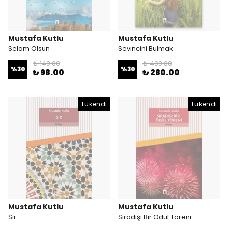
Mustafa Kutlu
Mustafa Kutlu
Selam Olsun
Sevincini Bulmak
₺ 140.00
₺ 400.00
%
30
%
30
₺ 98.00
₺ 280.00
Tükendi
Tükendi
Mustafa Kutlu
Mustafa Kutlu
Sır
Sıradışı Bir Ödül Töreni