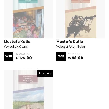
Mustafa Kutlu
Mustafa Kutlu
Yoksulluk Kitabı
Yokuşa Akan Sular
₺ 250.00
₺ 140.00
%
30
%
30
₺ 175.00
₺ 98.00
Tükendi