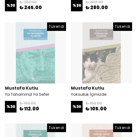
₺ 350.00
₺ 400.00
%
30
%
30
₺ 245.00
₺ 280.00
Tükendi
Tükendi
Mustafa Kutlu
Mustafa Kutlu
Ya Tahammül Ya Sefer
Yoksulluk İçimizde
₺ 160.00
₺ 150.00
%
30
%
30
₺ 112.00
₺ 105.00
Tükendi
Tükendi