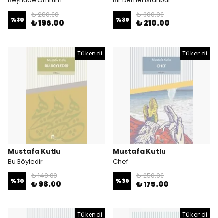
Beyhude Ömrüm
Bir Demet İstanbul
₺ 280.00
₺ 300.00
%
30
%
30
₺ 196.00
₺ 210.00
Tükendi
Tükendi
Mustafa Kutlu
Mustafa Kutlu
Bu Böyledir
Chef
₺ 140.00
₺ 250.00
%
30
%
30
₺ 98.00
₺ 175.00
Tükendi
Tükendi