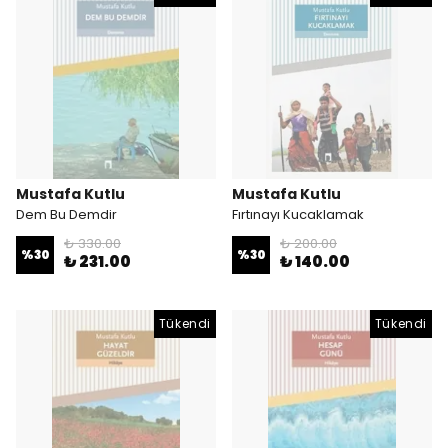
Mustafa Kutlu
Mustafa Kutlu
Dem Bu Demdir
Fırtınayı Kucaklamak
₺ 330.00
₺ 200.00
%
30
%
30
₺ 231.00
₺ 140.00
Tükendi
Tükendi