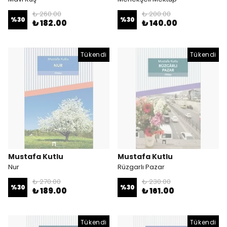
₺ 260.00
₺ 200.00
%
30
%
30
₺ 182.00
₺ 140.00
Tükendi
Tükendi
Mustafa Kutlu
Mustafa Kutlu
Nur
Rüzgarlı Pazar
₺ 270.00
₺ 230.00
%
30
%
30
₺ 189.00
₺ 161.00
Tükendi
Tükendi