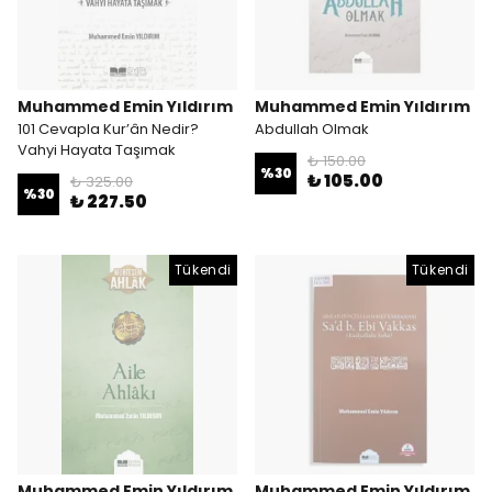
Muhammed Emin Yıldırım
Muhammed Emin Yıldırım
101 Cevapla Kur’ân Nedir?
Abdullah Olmak
Vahyi Hayata Taşımak
₺ 150.00
%
30
₺ 105.00
₺ 325.00
%
30
₺ 227.50
Tükendi
Tükendi
Muhammed Emin Yıldırım
Muhammed Emin Yıldırım