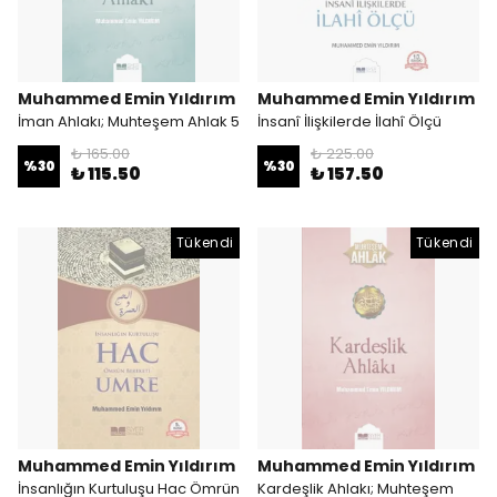
Muhammed Emin Yıldırım
Muhammed Emin Yıldırım
İman Ahlakı; Muhteşem Ahlak 5
İnsanî İlişkilerde İlahî Ölçü
₺ 165.00
₺ 225.00
%
30
%
30
₺ 115.50
₺ 157.50
Tükendi
Tükendi
Muhammed Emin Yıldırım
Muhammed Emin Yıldırım
İnsanlığın Kurtuluşu Hac Ömrün
Kardeşlik Ahlakı; Muhteşem