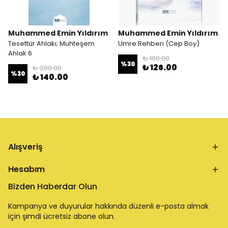
Muhammed Emin Yıldırım
Muhammed Emin Yıldırım
Tesettür Ahlakı; Muhteşem
Umre Rehberi (Cep Boy)
Ahlak 6
₺ 180.00
%
30
₺ 126.00
₺ 200.00
%
30
₺ 140.00
Alışveriş
Hesabım
Bizden Haberdar Olun
Kampanya ve duyurular hakkında düzenli e-posta almak
için şimdi ücretsiz abone olun.