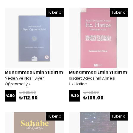
Tükendi
Tükendi
Muhammed Emin Yıldırım
Muhammed Emin Yıldırım
Neden ve Nasıl Siyer
Risalet Davasının Annesi
Öğrenmeliyiz
Hz.Hatice
₺ 225.00
₺ 150.00
%
50
%
30
₺ 112.50
₺ 105.00
Tükendi
Tükendi