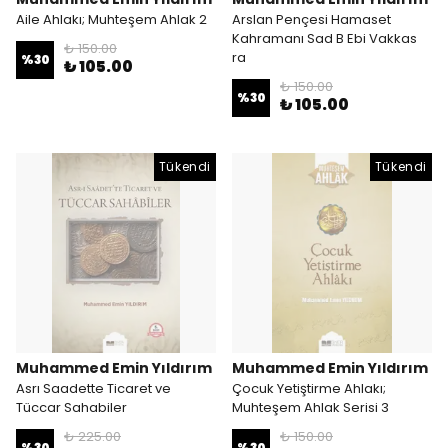
Aile Ahlakı; Muhteşem Ahlak 2
Arslan Pençesi Hamaset
Kahramanı Sad B Ebi Vakkas
₺ 150.00
ra
%
30
₺ 105.00
₺ 150.00
%
30
₺ 105.00
Tükendi
Tükendi
Muhammed Emin Yıldırım
Muhammed Emin Yıldırım
Asrı Saadette Ticaret ve
Çocuk Yetiştirme Ahlakı;
Tüccar Sahabiler
Muhteşem Ahlak Serisi 3
₺ 225.00
₺ 150.00
%
30
%
30