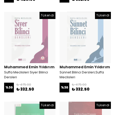
Tükendi
Tükendi
Muhammed Emin Yıldırım
Muhammed Emin Yıldırım
Suffa Meclisleri Siyer Bilinci
Sünnet Bilinci Dersleri;Suffa
Dersleri
Meclisleri
₺ 475.00
₺ 475.00
%
30
%
30
₺ 332.50
₺ 332.50
Tükendi
Tükendi