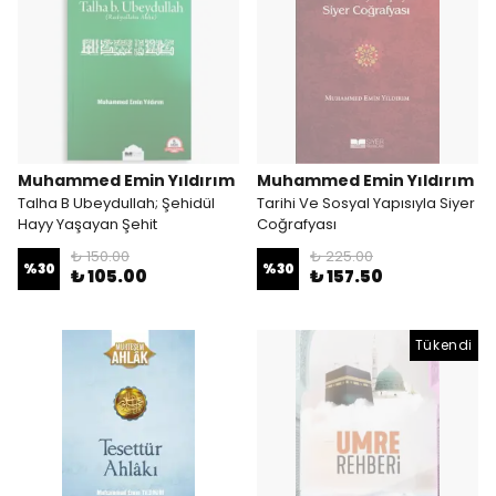
Muhammed Emin Yıldırım
Muhammed Emin Yıldırım
Talha B Ubeydullah; Şehidül
Tarihi Ve Sosyal Yapısıyla Siyer
Hayy Yaşayan Şehit
Coğrafyası
₺ 150.00
₺ 225.00
%
30
%
30
₺ 105.00
₺ 157.50
Tükendi