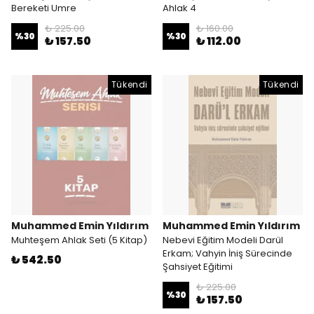
Bereketi Umre
Ahlak 4
₺ 225.00
₺ 160.00
%
30
%
30
₺ 157.50
₺ 112.00
Tükendi
Tükendi
Muhammed Emin Yıldırım
Muhammed Emin Yıldırım
Muhteşem Ahlak Seti (5 Kitap)
Nebevi Eğitim Modeli Darül
Erkam; Vahyin İniş Sürecinde
₺ 542.50
Şahsiyet Eğitimi
₺ 225.00
%
30
₺ 157.50