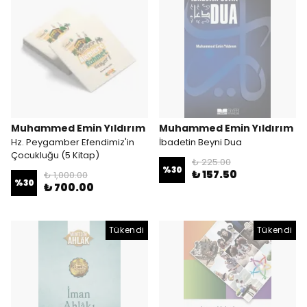
Muhammed Emin Yıldırım
Muhammed Emin Yıldırım
Hz. Peygamber Efendimiz'in
İbadetin Beyni Dua
Çocukluğu (5 Kitap)
₺ 225.00
%
30
₺ 157.50
₺ 1,000.00
%
30
₺ 700.00
Tükendi
Tükendi