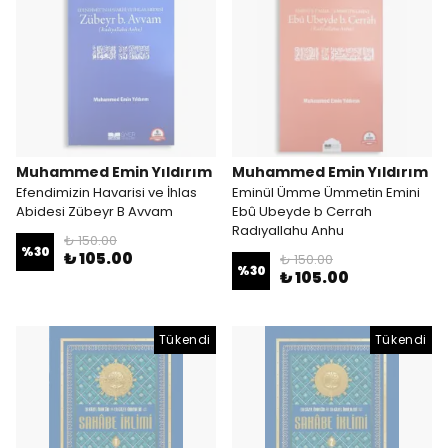
Muhammed Emin Yıldırım
Muhammed Emin Yıldırım
Efendimizin Havarisi ve İhlas
Eminül Ümme Ümmetin Emini
Abidesi Zübeyr B Avvam
Ebû Ubeyde b Cerrah
Radıyallahu Anhu
₺ 150.00
%
30
₺ 105.00
₺ 150.00
%
30
₺ 105.00
Tükendi
Tükendi