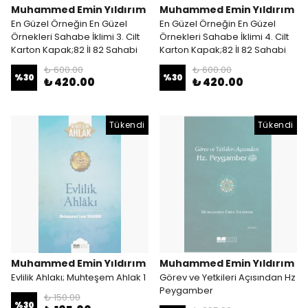
Muhammed Emin Yıldırım
Muhammed Emin Yıldırım
En Güzel Örneğin En Güzel
En Güzel Örneğin En Güzel
Örnekleri Sahabe İklimi 3. Cilt
Örnekleri Sahabe İklimi 4. Cilt
Karton Kapak;82 İl 82 Sahabi
Karton Kapak;82 İl 82 Sahabi
₺ 600.00
₺ 600.00
%
30
%
30
₺ 420.00
₺ 420.00
Tükendi
Tükendi
Muhammed Emin Yıldırım
Muhammed Emin Yıldırım
Evlilik Ahlakı; Muhteşem Ahlak 1
Görev ve Yetkileri Açısından Hz
Peygamber
₺ 150.00
%
30