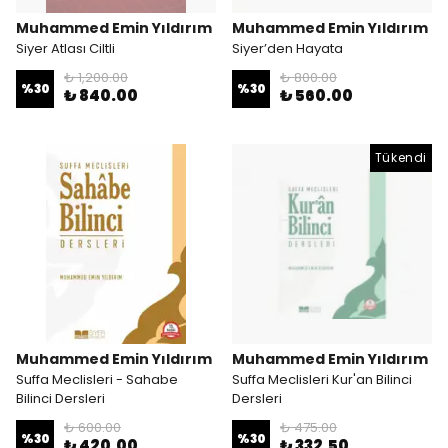
Muhammed Emin Yıldırım
Muhammed Emin Yıldırım
Siyer Atlası Ciltli
Siyer’den Hayata
₺ 1,200.00
₺ 800.00
%
30
%
30
₺ 840.00
₺ 560.00
Tükendi
Muhammed Emin Yıldırım
Muhammed Emin Yıldırım
Suffa Meclisleri - Sahabe
Suffa Meclisleri Kur'an Bilinci
Bilinci Dersleri
Dersleri
₺ 600.00
₺ 475.00
%
30
%
30
₺ 420.00
₺ 332.50