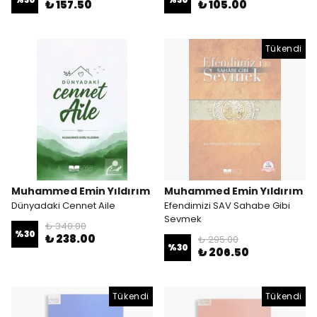
₺ 157.50
₺ 105.00
Tükendi
Muhammed Emin Yıldırım
Muhammed Emin Yıldırım
Dünyadaki Cennet Aile
Efendimizi SAV Sahabe Gibi
Sevmek
₺ 340.00
%
30
₺ 238.00
₺ 295.00
%
30
₺ 206.50
Tükendi
Tükendi