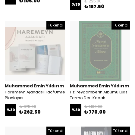
₺ 105.00
₺ 225.00
%
30
₺ 157.50
Tükendi
Tükendi
Muhammed Emin Yıldırım
Muhammed Emin Yıldırım
Haremeyn Ajandası Hac/Umre
Hz Peygamberin Albümü Lüks
Planlayıcı
Termo Deri Kapak
₺ 375.00
₺ 1,100.00
%
30
%
30
₺ 262.50
₺ 770.00
Tükendi
Tükendi