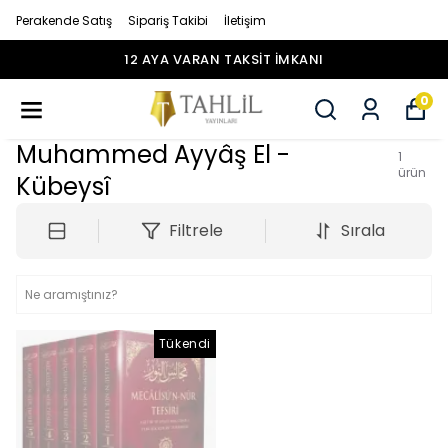
Perakende Satış
Sipariş Takibi
İletişim
12 AYA VARAN TAKSİT İMKANI
0
Muhammed Ayyâş El -
1
ürün
Kübeysî
Filtrele
Sırala
Tükendi