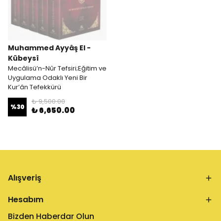
Muhammed Ayyâş El -
Kübeysî
Mecâlisü’n-Nûr Tefsiri;Eğitim ve
Uygulama Odaklı Yeni Bir
Kur’ân Tefekkürü
₺ 9,500.00
%
30
₺ 6,650.00
Alışveriş
Hesabım
Bizden Haberdar Olun