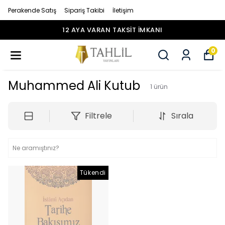
Perakende Satış
Sipariş Takibi
İletişim
12 AYA VARAN TAKSİT İMKANI
0
Muhammed Ali Kutub
1
ürün
Filtrele
Sırala
Tükendi