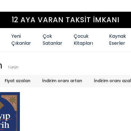
12 AYA VARAN TAKSİT İMKANI
Yeni
Çok
Çocuk
Kaynak
Çıkanlar
Satanlar
Kitapları
Eserler
n
1
ürün
Fiyat azalan
İndirim oranı artan
İndirim oranı aza