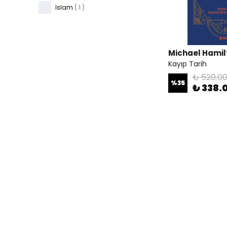
İslam
(
1
)
Michael Hami
Kayıp Tarih
₺ 520.0
%
35
₺ 338.