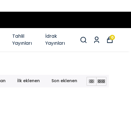
Tahlil
İdrak
0
Yayınları
Yayınları
lan
İlk eklenen
Son eklenen