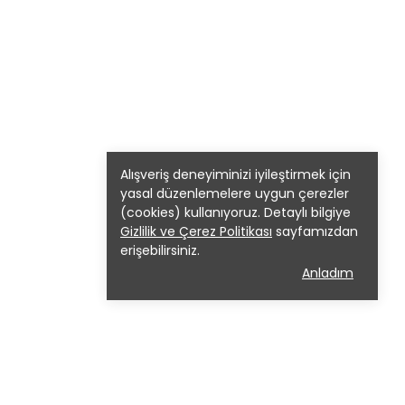
Alışveriş deneyiminizi iyileştirmek için
yasal düzenlemelere uygun çerezler
(cookies) kullanıyoruz. Detaylı bilgiye
Gizlilik ve Çerez Politikası
sayfamızdan
erişebilirsiniz.
Anladım