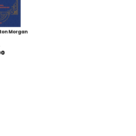
lton Morgan
0
00