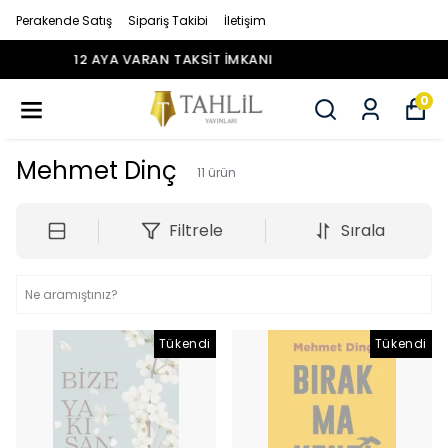
Perakende Satış
Sipariş Takibi
İletişim
12 AYA VARAN TAKSİT İMKANI
0
Mehmet Dinç
11
ürün
Filtrele
Sırala
Tükendi
Tükendi