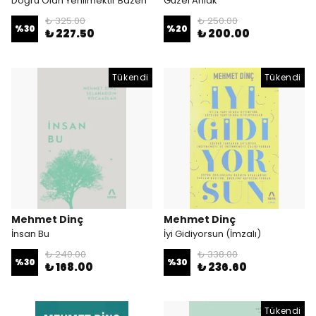
Doğru Olan Yenilmektir Bazen
Güzel Ahlak
₺ 325.00
₺ 250.00
%
30
%
20
₺ 227.50
₺ 200.00
Tükendi
Tükendi
Mehmet Dinç
Mehmet Dinç
İnsan Bu
İyi Gidiyorsun (İmzalı)
₺ 240.00
₺ 338.00
%
30
%
30
₺ 168.00
₺ 236.60
Tükendi