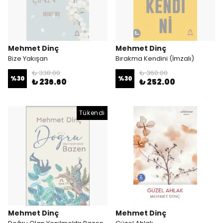
Mehmet Dinç
Mehmet Dinç
Bize Yakışan
Bırakma Kendini (İmzalı)
₺ 338.00
₺ 360.00
%
30
%
30
₺ 236.60
₺ 252.00
Tükendi
Mehmet Dinç
Mehmet Dinç