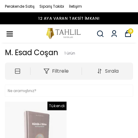
Perakende Satış
Sipariş Takibi
İletişim
12 AYA VARAN TAKSİT İMKANI
0
M. Esad Coşan
1
ürün
Filtrele
Sırala
Tükendi