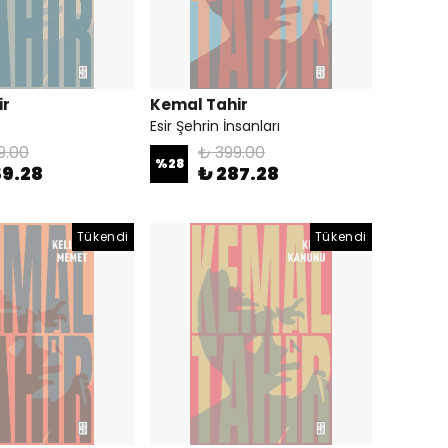
ir
Kemal Tahir
Esir Şehrin İnsanları
9.00
₺ 399.00
%
28
59.28
₺ 287.28
Tükendi
Tükendi