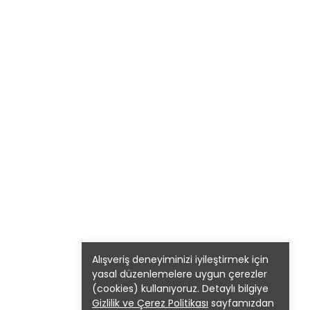
Alışveriş deneyiminizi iyileştirmek için
yasal düzenlemelere uygun çerezler
(cookies) kullanıyoruz. Detaylı bilgiye
Gizlilik ve Çerez Politikası
sayfamızdan