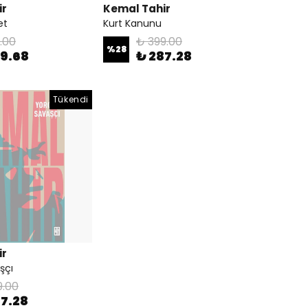
ir
Kemal Tahir
et
Kurt Kanunu
.00
₺ 399.00
%
28
29.68
₺ 287.28
Tükendi
ir
şçı
9.00
87.28