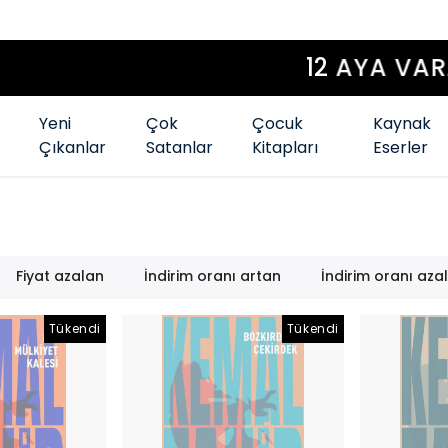
12 AYA VARAN TAKSİT İMKANI
Yeni
Çok
Çocuk
Kaynak
Çıkanlar
Satanlar
Kitapları
Eserler
Fiyat azalan
İndirim oranı artan
İndirim oranı aza
Tükendi
Tükendi