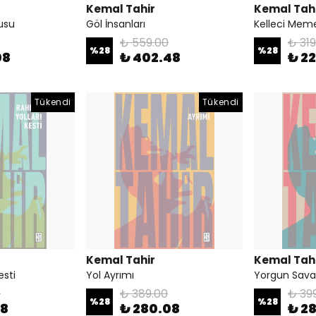
Kemal Tahir
Kemal Tah
usu
Göl İnsanları
Kelleci Mem
₺ 559.00
₺ 319
%
28
%
28
08
₺ 402.48
₺ 2
Tükendi
Tükendi
Kemal Tahir
Kemal Tah
esti
Yol Ayrımı
Yorgun Sava
0
₺ 389.00
₺ 39
%
28
%
28
28
₺ 280.08
₺ 2