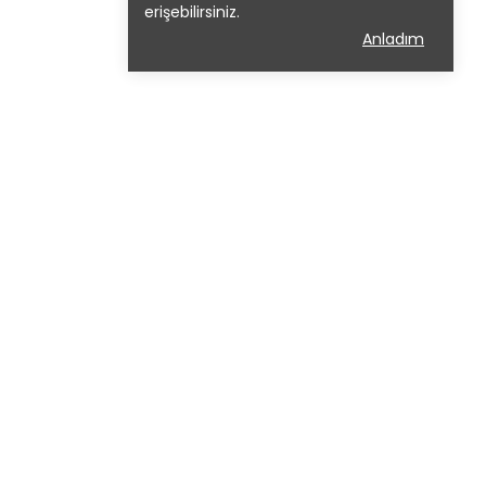
erişebilirsiniz.
Anladım
Bizden Haberdar Olun
Kampanya ve duyurular hakkında
düzenli e-posta almak için şimdi
ücretsiz abone olun.
Abone Ol
Kampanya ve duyurular hakkında
düzenli e-posta almak için şimdi