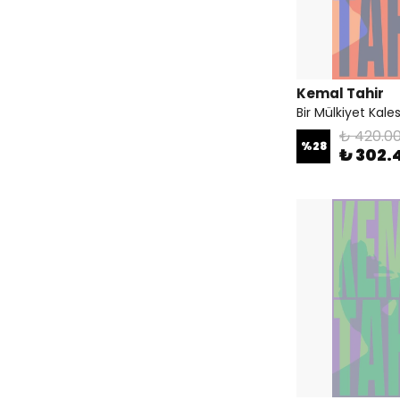
Kemal Tahir
Bir Mülkiyet Kales
₺ 420.0
%
28
₺ 302.