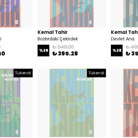
Kemal Tahir
Kemal Tah
i
Bozkırdaki Çekirdek
Devlet Ana
0
₺ 549.00
₺ 49
%
28
%
28
40
₺ 395.28
₺ 3
Tükendi
Tükendi