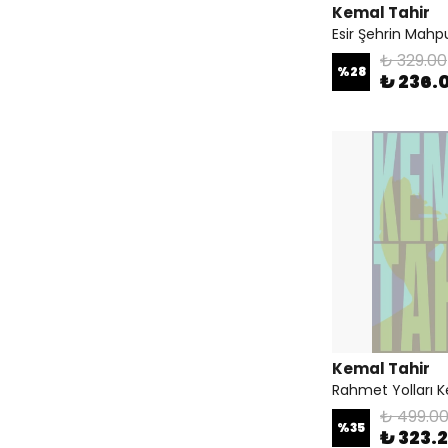
Kemal Tahir
Esir Şehrin Mahp
₺ 329.00
%
28
₺ 236.
Kemal Tahir
Rahmet Yolları K
₺ 499.0
%
35
₺ 323.