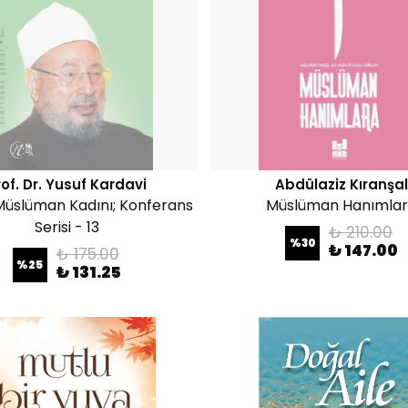
rof. Dr. Yusuf Kardavi
Abdülaziz Kıranşal
Müslüman Kadını; Konferans
Müslüman Hanımla
Serisi - 13
₺ 210.00
%
30
₺ 147.00
₺ 175.00
%
25
₺ 131.25