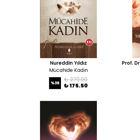
Nureddin Yıldız
Prof. 
Mücahide Kadın
₺ 270.00
%
35
₺ 175.50