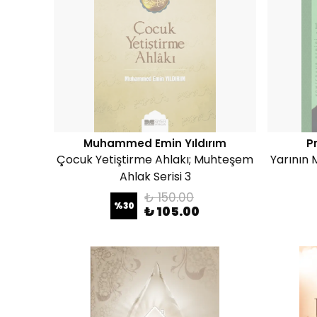
Muhammed Emin Yıldırım
P
Çocuk Yetiştirme Ahlakı; Muhteşem
Yarının 
Ahlak Serisi 3
₺ 150.00
%
30
₺ 105.00