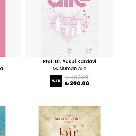
Prof. Dr. Yusuf Kardavi
ra
Müslüman Aile
₺ 400.00
%
25
₺ 300.00