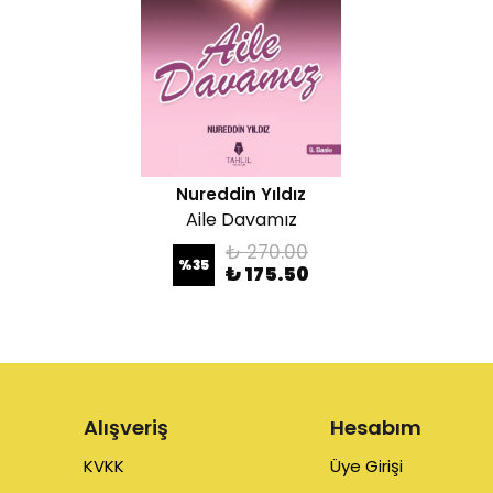
Nureddin Yıldız
Aile Davamız
₺ 270.00
%
35
₺ 175.50
Alışveriş
Hesabım
KVKK
Üye Girişi