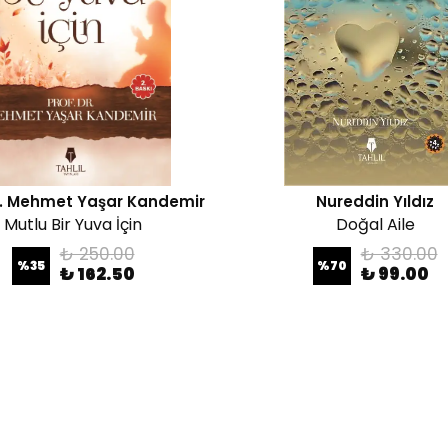
Dr. Mehmet Yaşar Kandemir
Nureddin Yıldız
Mutlu Bir Yuva İçin
Doğal Aile
₺ 250.00
₺ 330.00
%
35
%
70
₺ 162.50
₺ 99.00