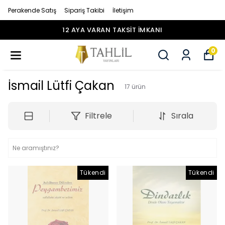
Perakende Satış
Sipariş Takibi
İletişim
12 AYA VARAN TAKSİT İMKANI
0
İsmail Lütfi Çakan
17
ürün
Filtrele
Sırala
Tükendi
Tükendi