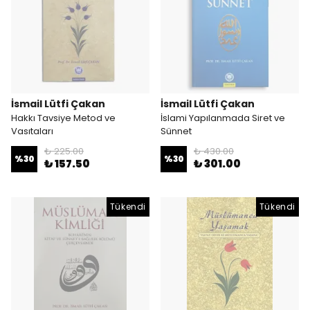
İsmail Lütfi Çakan
İsmail Lütfi Çakan
Hakkı Tavsiye Metod ve
İslami Yapılanmada Siret ve
Vasıtaları
Sünnet
₺ 225.00
₺ 430.00
%
30
%
30
₺ 157.50
₺ 301.00
Tükendi
Tükendi