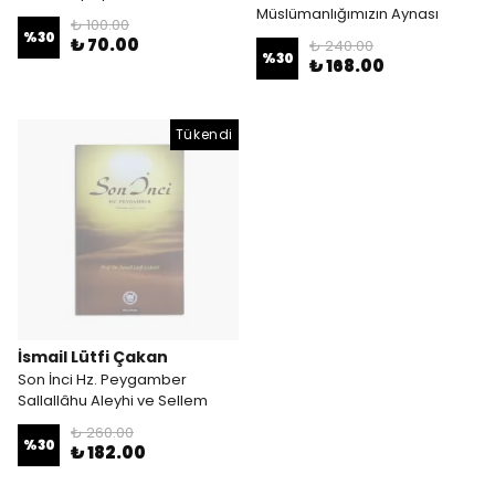
Müslümanlığımızın Aynası
₺ 100.00
%
30
₺ 70.00
₺ 240.00
%
30
₺ 168.00
Tükendi
İsmail Lütfi Çakan
Son İnci Hz. Peygamber
Sallallâhu Aleyhi ve Sellem
₺ 260.00
%
30
₺ 182.00