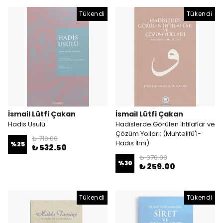
Tükendi
Tükendi
İsmail Lütfi Çakan
İsmail Lütfi Çakan
Hadis Usulü
Hadislerde Görülen İhtilaflar ve
Çözüm Yolları; (Muhtelifü'l-
₺ 710.00
Hadis İlmi)
%
25
₺ 532.50
₺ 370.00
%
30
₺ 259.00
Tükendi
Tükendi