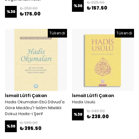
₺ 225.00
%
30
₺ 157.50
₺ 250.00
%
30
₺ 175.00
Tükendi
Tükendi
İsmail Lütfi Çakan
İsmail Lütfi Çakan
Hadis Okumaları Ebû Dâvud'a
Hadis Usulü
Göre Medâru'l-İslâm Nitelikli
₺ 340.00
Dokuz Hadis-i Şerif
%
30
₺ 238.00
₺ 565.00
%
30
₺ 395.50