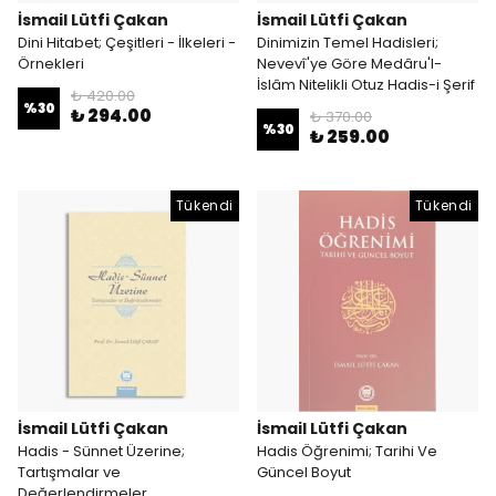
İsmail Lütfi Çakan
İsmail Lütfi Çakan
Dini Hitabet; Çeşitleri - İlkeleri -
Dinimizin Temel Hadisleri;
Örnekleri
Nevevî'ye Göre Medâru'l-
İslâm Nitelikli Otuz Hadis-i Şerif
₺ 420.00
%
30
₺ 294.00
₺ 370.00
%
30
₺ 259.00
Tükendi
Tükendi
İsmail Lütfi Çakan
İsmail Lütfi Çakan
Hadis - Sünnet Üzerine;
Hadis Öğrenimi; Tarihi Ve
Tartışmalar ve
Güncel Boyut
Değerlendirmeler