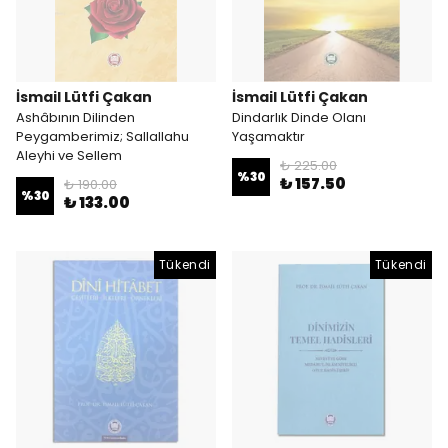
İsmail Lütfi Çakan
İsmail Lütfi Çakan
Ashâbının Dilinden
Dindarlık Dinde Olanı
Peygamberimiz; Sallallahu
Yaşamaktır
Aleyhi ve Sellem
₺ 225.00
%
30
₺ 157.50
₺ 190.00
%
30
₺ 133.00
Tükendi
Tükendi