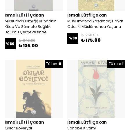
İsmail Lütfi Çakan
İsmail Lütfi Çakan
Müslüman Kimliği; Buhârînin
Müslümanca Yaşamak; Hayat
Kitap Ve Sünnete Bağlılık
Odur ki Müslümanca Yaşana
Bölümü Çerçevesinde
₺ 250.00
%
30
₺ 175.00
₺ 340.00
%
60
₺ 136.00
Tükendi
Tükendi
İsmail Lütfi Çakan
İsmail Lütfi Çakan
Onlar Böyleydi
Sahabe Kıvamı;