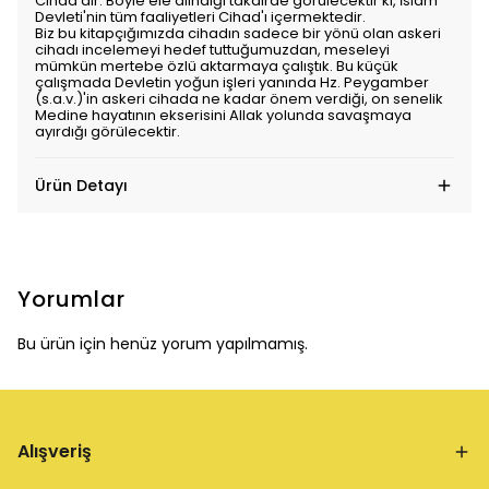
Cihad'dır. Böyle ele alındığı takdirde görülecektir ki, İslam
Devleti'nin tüm faaliyetleri Cihad'ı içermektedir.
Biz bu kitapçığımızda cihadın sadece bir yönü olan askeri
cihadı incelemeyi hedef tuttuğumuzdan, meseleyi
mümkün mertebe özlü aktarmaya çalıştık. Bu küçük
çalışmada Devletin yoğun işleri yanında Hz. Peygamber
(s.a.v.)'in askeri cihada ne kadar önem verdiği, on senelik
Medine hayatının ekserisini Allak yolunda savaşmaya
ayırdığı görülecektir.
Ürün Detayı
Yorumlar
Bu ürün için henüz yorum yapılmamış.
Alışveriş