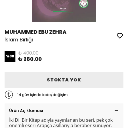
MUHAMMED EBU ZEHRA
İslam Birliği
₺ 400.00
%
30
₺ 280.00
STOKTA YOK
14 gün içinde iade/değişim
Ürün Açıklaması
İki Dil Bir Kitap adıyla yayınlanan bu seri, pek çok
önemli eseri Arapça asıllarıyla beraber sunuyor.