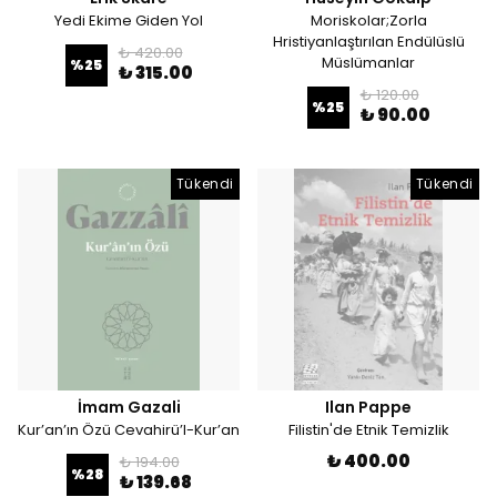
Yedi Ekime Giden Yol
Moriskolar;Zorla
Hristiyanlaştırılan Endülüslü
₺ 420.00
Müslümanlar
%
25
₺ 315.00
₺ 120.00
%
25
₺ 90.00
Tükendi
Tükendi
İmam Gazali
Ilan Pappe
Kur’an’ın Özü Cevahirü’l-Kur’an
Filistin'de Etnik Temizlik
₺ 400.00
₺ 194.00
%
28
₺ 139.68