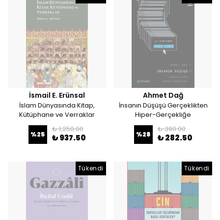
İsmail E. Erünsal
Ahmet Dağ
İslam Dünyasında Kitap,
İnsanın Düşüşü Gerçeklikten
Kütüphane ve Verraklar
Hiper-Gerçekliğe
₺ 1,250.00
₺ 390.00
%
25
%
28
₺ 937.50
₺ 282.50
Tükendi
Tükendi