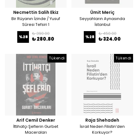
Necmettin Salih Ekiz
Ümit Meriç
Bir Rüyanın İzinde / Yusuf
Seyyahların Aynasında
Sûresi Tefsiri 1
İstanbul
₺ 390.00
₺ 450.00
%
28
%
28
₺ 280.80
₺ 324.00
Tükendi
Tükendi
Arif Cemil Denker
Raja Shehadeh
İttihatçı Şeflerin Gurbet
İsrail Neden Filistin’den
Maceraları
Korkuyor?