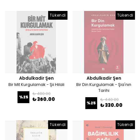
Tükendi
Tükendi
Abdulkadir Şen
Abdulkadir Şen
Bir Mit Kurgulamak - Şii Hilali
Bir Din Kurgulamak - Şia'nın
Tarihi
₺ 480.00
%
25
₺ 360.00
₺ 440.00
%
25
₺ 330.00
Tükendi
Tükendi