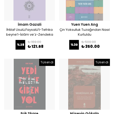
İmam Gazali
Yuen Yuen Ang
İhtilaf Usulü;Faysalü’t-Tefrika
Çin Yoksulluk Tuzağından Nasıl
beyne’l-İslâm ve’z-Zendeka
Kurtuldu
₺ 169.00
₺ 500.00
%
28
%
30
₺ 121.68
₺ 350.00
Tükendi
Tükendi
Erik Skare
Hüseyin Gökalp