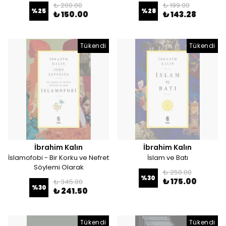
₺ 200.00
₺ 199.00
%
25
%
28
₺ 150.00
₺ 143.28
Tükendi
Tükendi
İbrahim Kalın
İbrahim Kalın
İslamofobi - Bir Korku ve Nefret
İslam ve Batı
Söylemi Olarak
₺ 250.00
%
30
₺ 175.00
₺ 345.00
%
30
₺ 241.50
Tükendi
Tükendi