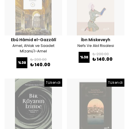
Ebû Hâmid el-Gazzâlî
İbn Miskeveyh
Amel, Ahlak ve Saadet
Nefs Ve Akıl Risalesi
Mîzanü'l-Amel
₺ 200.00
%
30
₺ 140.00
₺ 200.00
%
30
₺ 140.00
Tükendi
Tükendi