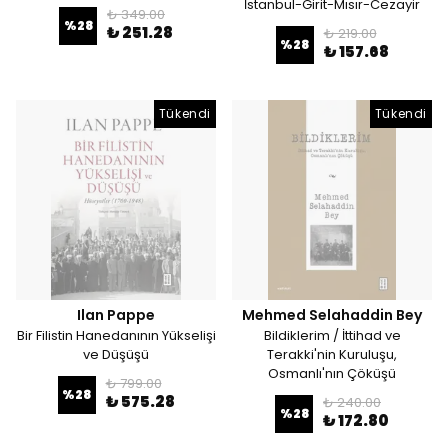
İstanbul-Girit-Mısır-Cezayir
₺ 349.00
%
28
₺ 251.28
₺ 219.00
%
28
₺ 157.68
Tükendi
Tükendi
Ilan Pappe
Mehmed Selahaddin Bey
Bir Filistin Hanedanının Yükselişi
Bildiklerim / İttihad ve
ve Düşüşü
Terakki'nin Kuruluşu,
Osmanlı'nın Çöküşü
₺ 799.00
%
28
₺ 575.28
₺ 240.00
%
28
₺ 172.80