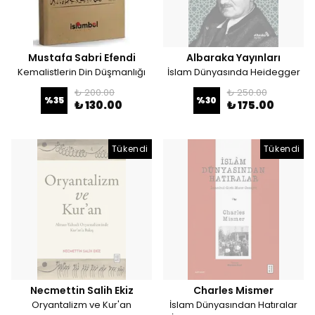
Mustafa Sabri Efendi
Albaraka Yayınları
Kemalistlerin Din Düşmanlığı
İslam Dünyasında Heidegger
₺ 200.00
₺ 250.00
%
35
%
30
₺ 130.00
₺ 175.00
Tükendi
Tükendi
Necmettin Salih Ekiz
Charles Mismer
Oryantalizm ve Kur'an
İslam Dünyasından Hatıralar