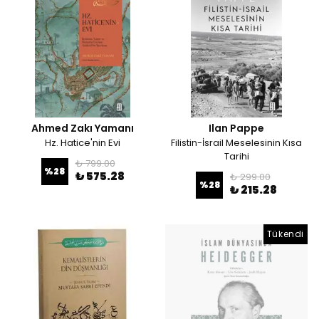
Ahmed Zakı Yamanı
Ilan Pappe
Hz. Hatice'nin Evi
Filistin-İsrail Meselesinin Kısa
Tarihi
₺ 799.00
%
28
₺ 575.28
₺ 299.00
%
28
₺ 215.28
Tükendi