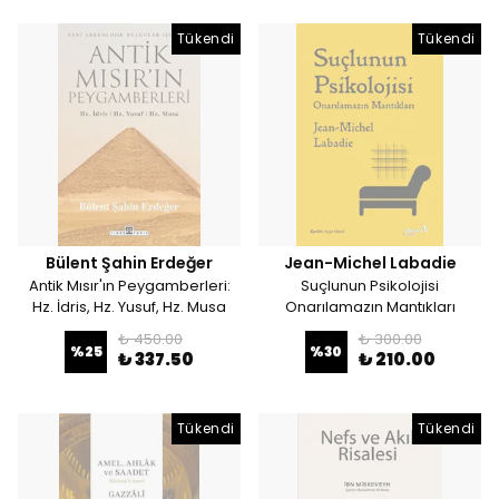
Tükendi
Tükendi
Bülent Şahin Erdeğer
Jean-Michel Labadie
Antik Mısır'ın Peygamberleri:
Suçlunun Psikolojisi
Hz. İdris, Hz. Yusuf, Hz. Musa
Onarılamazın Mantıkları
₺ 450.00
₺ 300.00
%
25
%
30
₺ 337.50
₺ 210.00
Tükendi
Tükendi