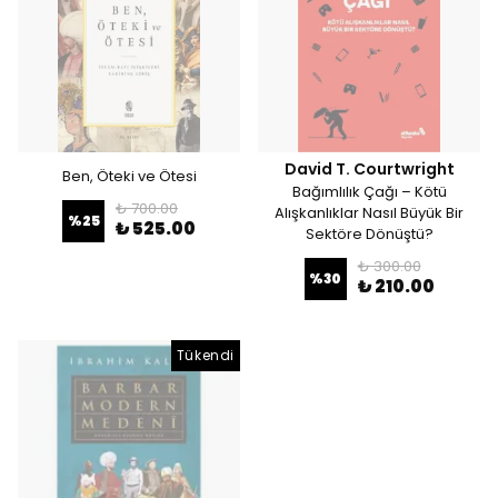
David T. Courtwright
Ben, Öteki ve Ötesi
Bağımlılık Çağı – Kötü
₺ 700.00
Alışkanlıklar Nasıl Büyük Bir
%
25
₺ 525.00
Sektöre Dönüştü?
₺ 300.00
%
30
₺ 210.00
Tükendi