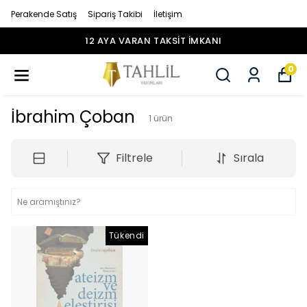
Perakende Satış
Sipariş Takibi
İletişim
12 AYA VARAN TAKSİT İMKANI
0
İbrahim Çoban
1
ürün
Filtrele
Sırala
Tükendi