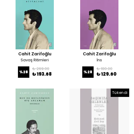
Cahit Zarifoğlu
Cahit Zarifoğlu
Savaş Ritimleri
İns
₺ 269.00
₺ 180.00
%
28
%
28
₺ 193.68
₺ 129.60
Tükendi