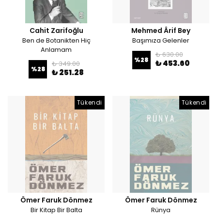
Cahit Zarifoğlu
Mehmed Ârif Bey
Ben de Botanikten Hiç
Başımıza Gelenler
Anlamam
₺ 630.00
%
28
₺ 453.60
₺ 349.00
%
28
₺ 251.28
Tükendi
Tükendi
Ömer Faruk Dönmez
Ömer Faruk Dönmez
Bir Kitap Bir Balta
Rünya