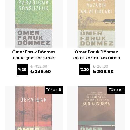
Ömer Faruk Dönmez
Ömer Faruk Dönmez
Paradigma Sonsuzluk
Ölü Bir Yazarın Anlattıkları
₺ 432.00
₺ 261.00
%
20
%
20
₺ 345.60
₺ 208.80
Tükendi
Tükendi