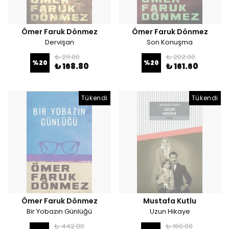
Ömer Faruk Dönmez
Ömer Faruk Dönmez
Dervişan
Son Konuşma
₺ 211.00
₺ 202.00
%
20
%
20
₺ 168.80
₺ 161.60
Tükendi
Tükendi
Ömer Faruk Dönmez
Mustafa Kutlu
Bir Yobazın Günlüğü
Uzun Hikaye
₺ 442.00
₺ 160.00