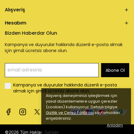
Alışveriş
Hesabım
Bizden Haberdar Olun
Kampanya ve duyurular hakkında düzenli e-posta almak
için şimdi ücretsiz abone olun.
Abone Ol
Kampanya ve duyurular hakkında düzenli e-posta
almak için şimdi ücretsiz abone olun.
Alışveriş deneyiminizi iyileştirmek için
yasal düzenlemelere uygun çerezler
(cookies) kullanıyoruz. Detaylı bilgiye
Gizlilik ve Çerez Politikası
sayfamızdan
erişebilirsiniz.
Anladım
©2026 Tüm Hakları Saklıdır.