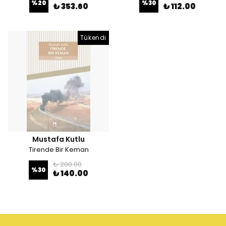
%
20
%
30
₺ 353.60
₺ 112.00
Tükendi
Mustafa Kutlu
Tirende Bir Keman
₺ 200.00
%
30
₺ 140.00