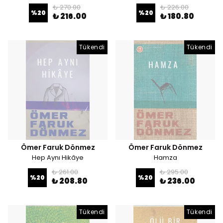
₺ 270.00
₺ 226.00
%
20
%
20
₺ 216.00
₺ 180.80
Tükendi
Tükendi
Ömer Faruk Dönmez
Ömer Faruk Dönmez
Hep Aynı Hikâye
Hamza
₺ 261.00
₺ 295.00
%
20
%
20
₺ 208.80
₺ 236.00
Tükendi
Tükendi