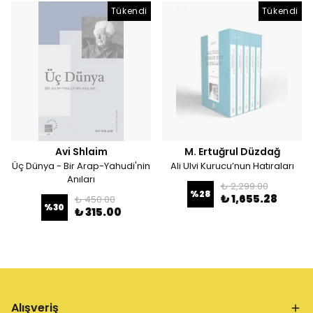
Tükendi
Tükendi
Avi Shlaim
M. Ertuğrul Düzdağ
Üç Dünya - Bir Arap-Yahudi'nin
Ali Ulvi Kurucu’nun Hatıraları
Anıları
₺ 2,299.00
%
28
₺ 1,655.28
₺ 450.00
%
30
₺ 315.00
Alışveriş