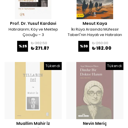
Prof. Dr. Yusuf Kardavi
Mesut Kaya
Hatıralarım; Köy ve Mektep
İki Rüya Arasında Müfessir
Çocuğu – 3
Taberî'nin Hayatı ve Hatıraları
₺ 362.50
₺ 260.00
%
25
%
30
₺ 271.87
₺ 182.00
Tükendi
Tükendi
Muallim Mahir İz
Nevin Meriç