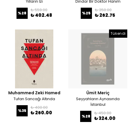
Yılların İzi
Dindar Bir Doktor Hanım
₺ 559.00
₺ 350.00
%
28
%
25
₺ 402.48
₺ 262.75
Tükendi
Muhammed Zeki Hamed
Ümit Meriç
Tufan Sancağı Altında
Seyyahların Aynasında
İstanbul
₺ 400.00
%
35
₺ 260.00
₺ 450.00
%
28
₺ 324.00