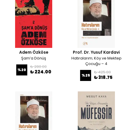
Adem Özköse
Prof. Dr. Yusuf Kardavi
Şam’a Dönüş
Hatıralarım; Köy ve Mektep
Çocuğu – 4
₺ 280.00
%
20
₺ 224.00
₺ 425.00
%
25
₺ 318.75