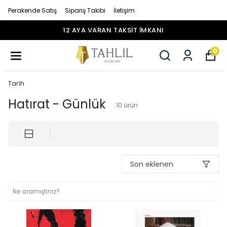
Perakende Satış
Sipariş Takibi
İletişim
12 AYA VARAN TAKSİT İMKANI
0
Tarih
Hatırat - Günlük
10
ürün
Son eklenen