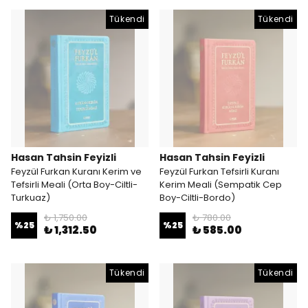
Tükendi
Tükendi
Hasan Tahsin Feyizli
Hasan Tahsin Feyizli
Feyzül Furkan Kuranı Kerim ve
Feyzül Furkan Tefsirli Kuranı
Tefsirli Meali (Orta Boy-Ciltli-
Kerim Meali (Sempatik Cep
Turkuaz)
Boy-Ciltli-Bordo)
₺ 1,750.00
₺ 780.00
%
25
%
25
₺ 1,312.50
₺ 585.00
Tükendi
Tükendi