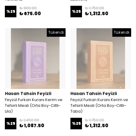
₺ 900.00
₺ 1,750.00
%
25
%
25
₺ 675.00
₺ 1,312.50
Tükendi
Tükendi
Hasan Tahsin Feyizli
Hasan Tahsin Feyizli
Feyzül Furkan Kuranı Kerim ve
Feyzül Furkan Kuranı Kerim ve
Tefsirli Meali (Orta Boy-Ciltli-
Tefsirli Meali (Orta Boy-Ciltli-
Lila)
Taba)
₺ 1,450.00
₺ 1,750.00
%
25
%
25
₺ 1,087.50
₺ 1,312.50