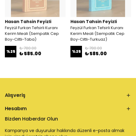
Hasan Tahsin Feyizli
Hasan Tahsin Feyizli
Feyzül Furkan Tefsirli Kuranı
Feyzül Furkan Tefsirli Kuranı
Kerim Meali (Sempatik Cep
Kerim Meali (Sempatik Cep
Boy-Ciltli-Taba)
Boy-Ciltli-Turkuaz)
₺ 780.00
₺ 780.00
%
25
%
25
₺ 585.00
₺ 585.00
Alışveriş
Hesabım
Bizden Haberdar Olun
Kampanya ve duyurular hakkında düzenli e-posta almak