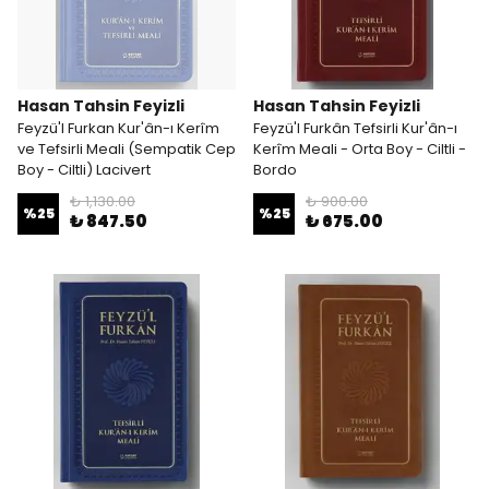
Hasan Tahsin Feyizli
Hasan Tahsin Feyizli
Feyzü'l Furkan Kur'ân-ı Kerîm
Feyzü'l Furkân Tefsirli Kur'ân-ı
ve Tefsirli Meali (Sempatik Cep
Kerîm Meali - Orta Boy - Ciltli -
Boy - Ciltli) Lacivert
Bordo
₺ 1,130.00
₺ 900.00
%
25
%
25
₺ 847.50
₺ 675.00