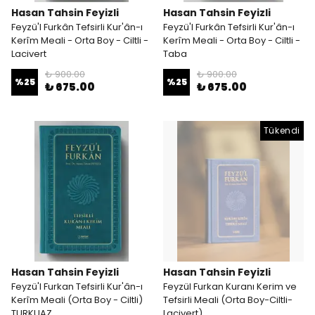
Hasan Tahsin Feyizli
Hasan Tahsin Feyizli
Feyzü'l Furkân Tefsirli Kur'ân-ı
Feyzü'l Furkân Tefsirli Kur'ân-ı
Kerîm Meali - Orta Boy - Ciltli -
Kerîm Meali - Orta Boy - Ciltli -
Lacivert
Taba
₺ 900.00
₺ 900.00
%
25
%
25
₺ 675.00
₺ 675.00
Tükendi
Hasan Tahsin Feyizli
Hasan Tahsin Feyizli
Feyzü'l Furkan Tefsirli Kur'ân-ı
Feyzül Furkan Kuranı Kerim ve
Kerîm Meali (Orta Boy - Ciltli)
Tefsirli Meali (Orta Boy-Ciltli-
TURKUAZ
Lacivert)