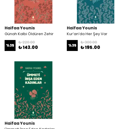
Haifaa Younis
Haifaa Younis
Günah Kalbi Öldüren Zehir
Kur’an’da Her Şey Var
₺ 220.00
₺ 300.00
%
35
%
35
₺ 143.00
₺ 195.00
Haifaa Younis