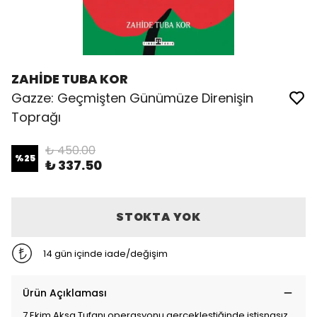
ZAHİDE TUBA KOR
Gazze: Geçmişten Günümüze Direnişin
Toprağı
₺ 450.00
%
25
₺ 337.50
STOKTA YOK
14 gün içinde iade/değişim
Ürün Açıklaması
7 Ekim Aksa Tufanı operasyonu gerçekleştiğinde istisnasız