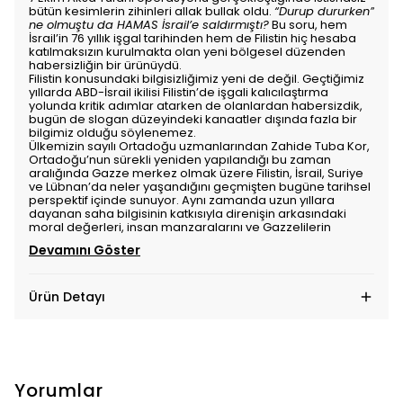
bütün kesimlerin zihinleri allak bullak oldu.
“Durup dururken”
ne olmuştu da HAMAS İsrail’e saldırmıştı?
Bu soru, hem
İsrail’in 76 yıllık işgal tarihinden hem de Filistin hiç hesaba
katılmaksızın kurulmakta olan yeni bölgesel düzenden
habersizliğin bir ürünüydü.
Filistin konusundaki bilgisizliğimiz yeni de değil. Geçtiğimiz
yıllarda ABD-İsrail ikilisi Filistin’de işgali kalıcılaştırma
yolunda kritik adımlar atarken de olanlardan habersizdik,
bugün de slogan düzeyindeki kanaatler dışında fazla bir
bilgimiz olduğu söylenemez.
Ülkemizin sayılı Ortadoğu uzmanlarından Zahide Tuba Kor,
Ortadoğu’nun sürekli yeniden yapılandığı bu zaman
aralığında Gazze merkez olmak üzere Filistin, İsrail, Suriye
ve Lübnan’da neler yaşandığını geçmişten bugüne tarihsel
perspektif içinde sunuyor. Aynı zamanda uzun yıllara
dayanan saha bilgisinin katkısıyla direnişin arkasındaki
moral değerleri, insan manzaralarını ve Gazzelilerin
Devamını Göster
Ürün Detayı
Yorumlar