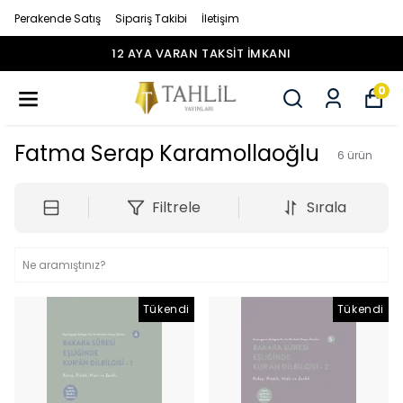
Perakende Satış
Sipariş Takibi
İletişim
KANI
12 AYA VARAN TAKSİT İM
0
Fatma Serap Karamollaoğlu
6
ürün
Filtrele
Sırala
Tükendi
Tükendi