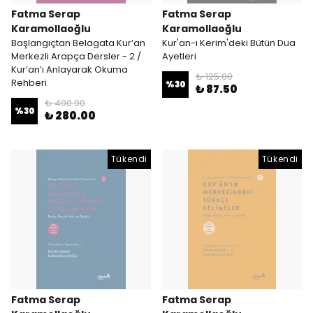
Fatma Serap
Fatma Serap
Karamollaoğlu
Karamollaoğlu
Başlangıçtan Belagata Kur’an
Kur'an-ı Kerim'deki Bütün Dua
Merkezli Arapça Dersler - 2 /
Ayetleri
Kur’an’ı Anlayarak Okuma
₺ 125.00
Rehberi
%
30
₺ 87.50
₺ 400.00
%
30
₺ 280.00
Tükendi
Tükendi
Fatma Serap
Fatma Serap