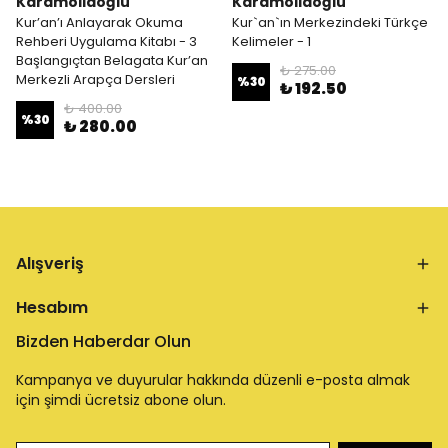
Karamollaoğlu
Karamollaoğlu
Kur’an’ı Anlayarak Okuma
Kur`an`ın Merkezindeki Türkçe
Rehberi Uygulama Kitabı - 3
Kelimeler - 1
Başlangıçtan Belagata Kur’an
₺ 275.00
Merkezli Arapça Dersleri
%
30
₺ 192.50
₺ 400.00
%
30
₺ 280.00
Alışveriş
Hesabım
Bizden Haberdar Olun
Kampanya ve duyurular hakkında düzenli e-posta almak
için şimdi ücretsiz abone olun.