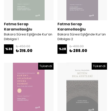
Fatma Serap
Fatma Serap
Karamollaoğlu
Karamollaoğlu
Bakara Sûresi Eşliğinde Kur’an
Bakara Sûresi Eşliğinde Kur’an
Dilbilgisi 1
Dilbilgisi 2
₺ 450.00
₺ 400.00
%
30
%
28
₺ 315.00
₺ 288.00
Tükendi
Tükendi