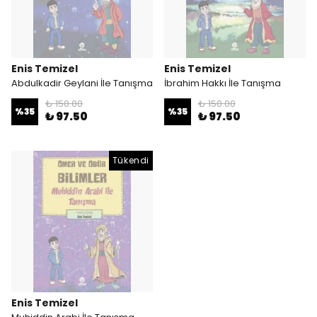
Enis Temizel
Enis Temizel
Abdulkadir Geylani İle Tanışma
İbrahim Hakkı İle Tanışma
₺ 150.00
₺ 150.00
%
35
%
35
₺ 97.50
₺ 97.50
Tükendi
Enis Temizel