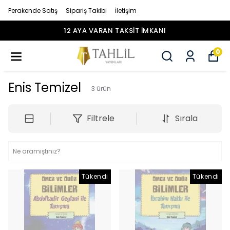
Perakende Satış
Sipariş Takibi
İletişim
12 AYA VARAN TAKSİT İMKANI
0
Enis Temizel
3
ürün
Filtrele
Sırala
Tükendi
Tükendi