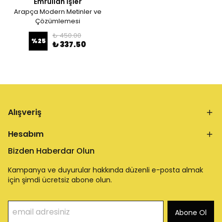
Emrullah İşler
Arapça Modern Metinler ve
Çözümlemesi
₺ 450.00
%
25
₺ 337.50
Alışveriş
Hesabım
Bizden Haberdar Olun
Kampanya ve duyurular hakkında düzenli e-posta almak
için şimdi ücretsiz abone olun.
Abone Ol