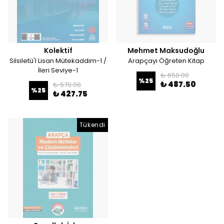
Kolektif
Mehmet Maksudoğlu
Silsiletü'l Lisan Mütekaddim-1 /
Arapçayı Öğreten Kitap
İleri Seviye-1
₺ 650.00
%
25
₺ 487.50
₺ 570.00
%
25
₺ 427.75
Tükendi