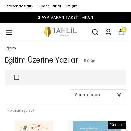
Perakende Satış
Sipariş Takibi
İletişim
N TAKSİT İMKANI
12 AYA VARA
0
Eğitim
Eğitim Üzerine Yazılar
5
ürün
Son eklenen
Tükendi