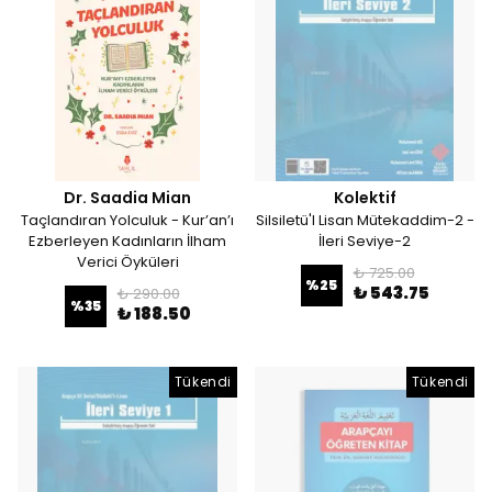
Dr. Saadia Mian
Kolektif
Taçlandıran Yolculuk - Kur’an’ı
Silsiletü'l Lisan Mütekaddim-2 -
Ezberleyen Kadınların İlham
İleri Seviye-2
Verici Öyküleri
₺ 725.00
%
25
₺ 543.75
₺ 290.00
%
35
₺ 188.50
Tükendi
Tükendi