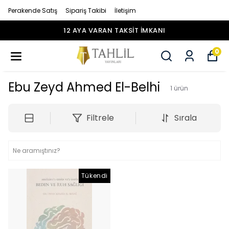
Perakende Satış
Sipariş Takibi
İletişim
12 AYA VARAN TAKSİT İMKANI
0
Ebu Zeyd Ahmed El-Belhi
1
ürün
Filtrele
Sırala
Tükendi