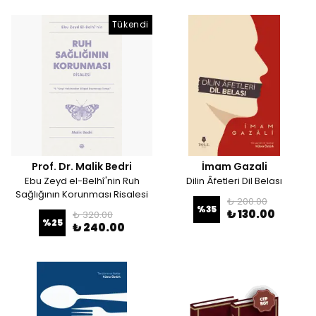
Tükendi
Prof. Dr. Malik Bedri
İmam Gazali
Ebu Zeyd el-Belhî'nin Ruh
Dilin Âfetleri Dil Belası
Sağlığının Korunması Risalesi
₺ 200.00
%
35
₺ 130.00
₺ 320.00
%
25
₺ 240.00