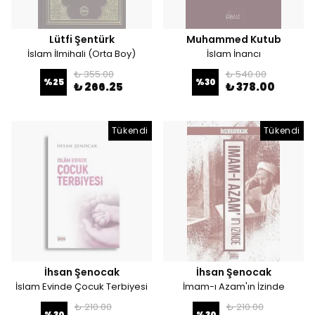
Lütfi Şentürk
Muhammed Kutub
İslam İlmihali (Orta Boy)
İslam İnancı
₺ 355.00
₺ 540.00
%
25
%
30
₺ 266.25
₺ 378.00
Tükendi
Tükendi
İhsan Şenocak
İhsan Şenocak
İslam Evinde Çocuk Terbiyesi
İmam-ı Azam'ın İzinde
₺ 210.00
₺ 210.00
%
30
%
30