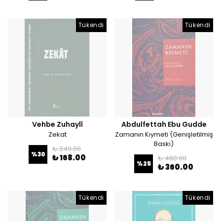
Tükendi
Tükendi
Vehbe Zuhaylî
Abdulfettah Ebu Gudde
Zekat
Zamanın Kıymeti (Genişletilmiş
Baskı)
₺ 240.00
%
30
₺ 168.00
₺ 480.00
%
25
₺ 360.00
Tükendi
Tükendi