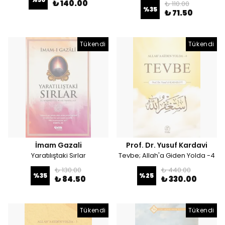
₺ 140.00
₺ 110.00
%
35
₺ 71.50
Tükendi
Tükendi
İmam Gazali
Prof. Dr. Yusuf Kardavi
Yaratılıştaki Sırlar
Tevbe; Allah'a Giden Yolda -4
₺ 130.00
₺ 440.00
%
35
%
25
₺ 84.50
₺ 330.00
Tükendi
Tükendi