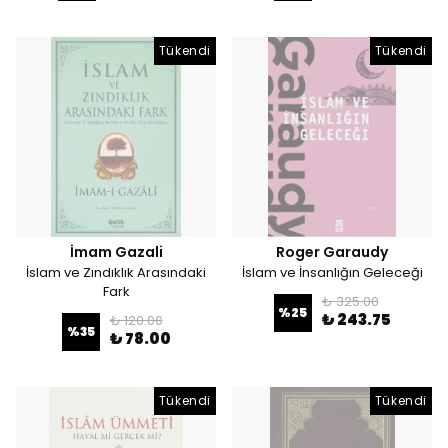
Tükendi
Tükendi
İmam Gazali
Roger Garaudy
İslam ve Zındıklık Arasındaki
İslam ve İnsanlığın Geleceği
Fark
₺ 325.00
%
25
₺ 243.75
₺ 120.00
%
35
₺ 78.00
Tükendi
Tükendi