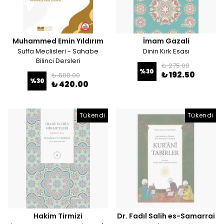
Muhammed Emin Yıldırım
İmam Gazali
Suffa Meclisleri - Sahabe
Dinin Kırk Esası
Bilinci Dersleri
₺ 275.00
%
30
₺ 192.50
₺ 600.00
%
30
₺ 420.00
Tükendi
Tükendi
Hakim Tirmizi
Dr. Fadıl Salih es-Samarrai