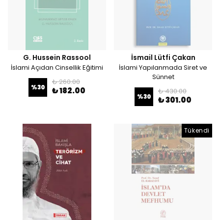
G. Hussein Rassool
İsmail Lütfi Çakan
İslami Açıdan Cinsellik Eğitimi
İslami Yapılanmada Siret ve
Sünnet
₺ 260.00
%
30
₺ 182.00
₺ 430.00
%
30
₺ 301.00
Tükendi