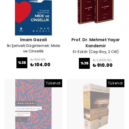
İmam Gazali
Prof. Dr. Mehmet Yaşar
İki Şehveti Dizginlemek: Mide
Kandemir
ve Cinsellik
El-Ezkâr (Cep Boy, 2 Cilt)
₺ 160.00
₺ 1,400.00
%
35
%
35
₺ 104.00
₺ 910.00
Tükendi
Tükendi