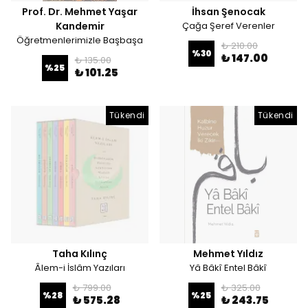
Prof. Dr. Mehmet Yaşar
İhsan Şenocak
Kandemir
Çağa Şeref Verenler
Öğretmenlerimizle Başbaşa
₺ 210.00
%
30
₺ 147.00
₺ 135.00
%
25
₺ 101.25
Tükendi
Tükendi
Taha Kılınç
Mehmet Yıldız
Âlem-i İslâm Yazıları
Yâ Bâkî Entel Bâkî
₺ 799.00
₺ 325.00
%
28
%
25
₺ 575.28
₺ 243.75