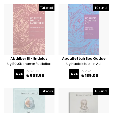
Tükendi
Tükendi
Abdilber El - Endelusi
Abdulfettah Ebu Gudde
Üç Büyük İmamın Faziletleri
Üç Hadis Kitabının Adı
₺ 678.00
₺ 252.00
%
25
%
25
₺ 508.50
₺ 189.00
Tükendi
Tükendi