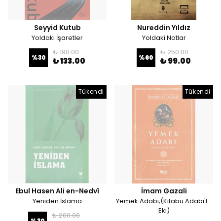
Seyyid Kutub
Nureddin Yıldız
Yoldaki İşaretler
Yoldaki Notlar
₺ 190.00
₺ 250.00
%
30
%
60
₺ 133.00
₺ 99.00
Tükendi
Tükendi
Ebul Hasen Ali en-Nedvî
İmam Gazali
Yeniden İslama
Yemek Adabı;(Kitabu Adabi'l -
Eki)
₺ 200.00
%
30