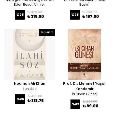
Eden Bekar Alimler
Baskı)
₺ 426.00
₺ 250.00
%
25
%
25
₺ 319.50
₺ 187.50
Tükendi
Nouman Ali Khan
Prof. Dr. Mehmet Yaşar
İlahi Söz
Kandemir
İki Cihan Güneşi
₺ 425.00
%
25
₺ 318.75
₺ 260.00
%
62
₺ 99.00