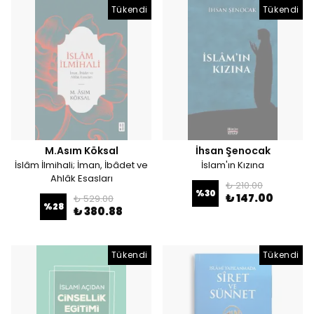
Tükendi
Tükendi
M.Asım Köksal
İhsan Şenocak
İslâm İlmihali; İman, İbâdet ve
İslam'ın Kızına
Ahlâk Esasları
₺ 210.00
%
30
₺ 147.00
₺ 529.00
%
28
₺ 380.88
Tükendi
Tükendi