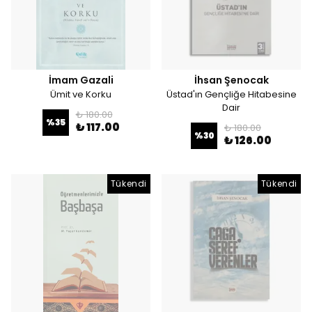
İmam Gazali
İhsan Şenocak
Ümit ve Korku
Üstad'ın Gençliğe Hitabesine
Dair
₺ 180.00
%
35
₺ 117.00
₺ 180.00
%
30
₺ 126.00
Tükendi
Tükendi