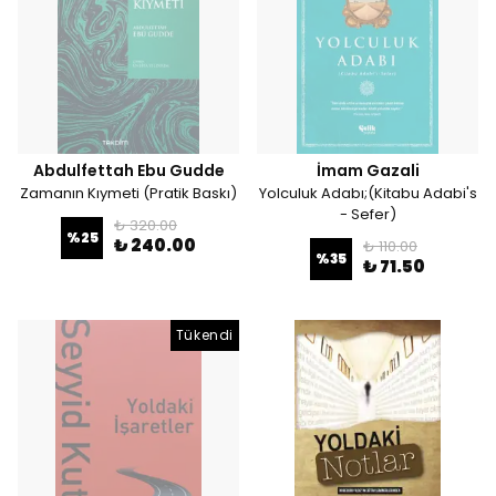
Abdulfettah Ebu Gudde
İmam Gazali
Zamanın Kıymeti (Pratik Baskı)
Yolculuk Adabı;(Kitabu Adabi's
- Sefer)
₺ 320.00
%
25
₺ 240.00
₺ 110.00
%
35
₺ 71.50
Tükendi