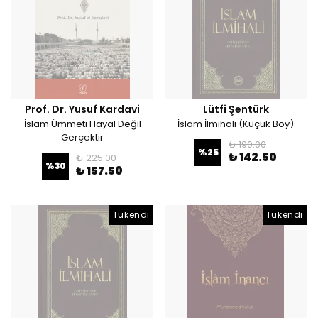
Prof. Dr. Yusuf Kardavi
Lütfi Şentürk
İslam Ümmeti Hayal Değil
İslam İlmihali (Küçük Boy)
Gerçektir
₺ 190.00
%
25
₺ 142.50
₺ 225.00
%
30
₺ 157.50
Tükendi
Tükendi