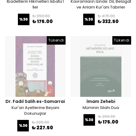
İbadetlerin Hikmetleri İsbatü'l
Kavramların İzinde: Dil, Belagat
İlel
ve Anlam Kur'ani Tabirler
₺ 250.00
₺ 475.00
%
30
%
30
₺ 175.00
₺ 332.50
Tükendi
Tükendi
Dr. Fadıl Salih es-Samarrai
İmam Zehebi
Kur'an Ayetlerine Beyani
Müminin Silahı Dua
Dokunuşlar
₺ 250.00
%
30
₺ 175.00
₺ 325.00
%
30
₺ 227.50