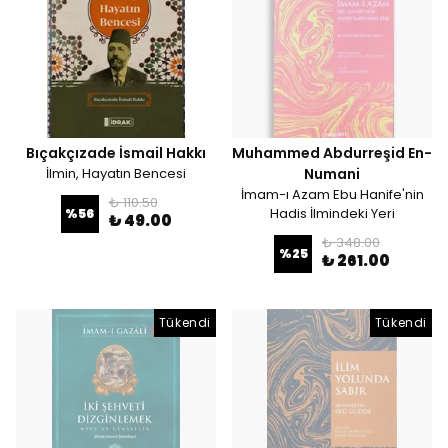
Bıçakçızade İsmail Hakkı
Muhammed Abdurreşid En-
İlmin, Hayatın Bencesi
Numani
İmam-ı Azam Ebu Hanife'nin
₺ 110.50
Hadis İlmindeki Yeri
%
56
₺ 49.00
₺ 348.00
%
25
₺ 261.00
Tükendi
Tükendi