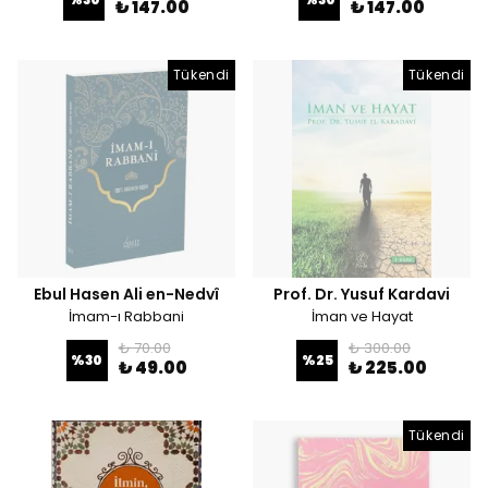
₺ 147.00
₺ 147.00
Tükendi
Tükendi
Ebul Hasen Ali en-Nedvî
Prof. Dr. Yusuf Kardavi
İmam-ı Rabbani
İman ve Hayat
₺ 70.00
₺ 300.00
%
30
%
25
₺ 49.00
₺ 225.00
Tükendi