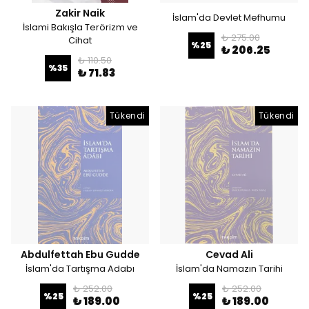
Zakir Naik
İslam'da Devlet Mefhumu
İslami Bakışla Terörizm ve
₺ 275.00
Cihat
%
25
₺ 206.25
₺ 110.50
%
35
₺ 71.83
Tükendi
Tükendi
Abdulfettah Ebu Gudde
Cevad Ali
İslam'da Tartışma Adabı
İslam'da Namazın Tarihi
₺ 252.00
₺ 252.00
%
25
%
25
₺ 189.00
₺ 189.00