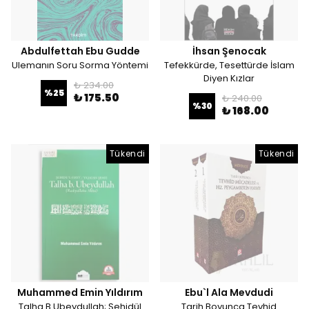
Abdulfettah Ebu Gudde
İhsan Şenocak
Ulemanın Soru Sorma Yöntemi
Tefekkürde, Tesettürde İslam
Diyen Kızlar
₺ 234.00
%
25
₺ 175.50
₺ 240.00
%
30
₺ 168.00
Tükendi
Tükendi
Muhammed Emin Yıldırım
Ebu`l Ala Mevdudi
Talha B Ubeydullah; Şehidül
Tarih Boyunca Tevhid