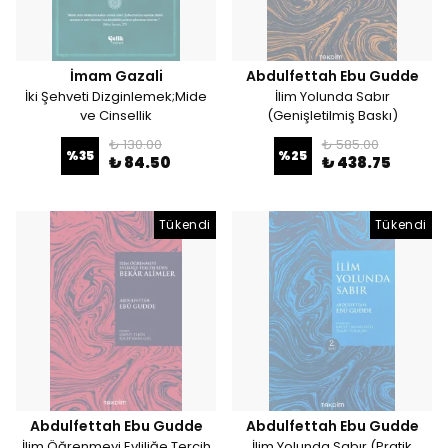
İmam Gazali
Abdulfettah Ebu Gudde
İki Şehveti Dizginlemek;Mide
İlim Yolunda Sabır
ve Cinsellik
(Genişletilmiş Baskı)
₺ 130.00
₺ 585.00
%
35
%
25
₺ 84.50
₺ 438.75
Tükendi
Tükendi
Abdulfettah Ebu Gudde
Abdulfettah Ebu Gudde
İlim Öğrenmeyi Evliliğe Tercih
İlim Yolunda Sabır (Pratik