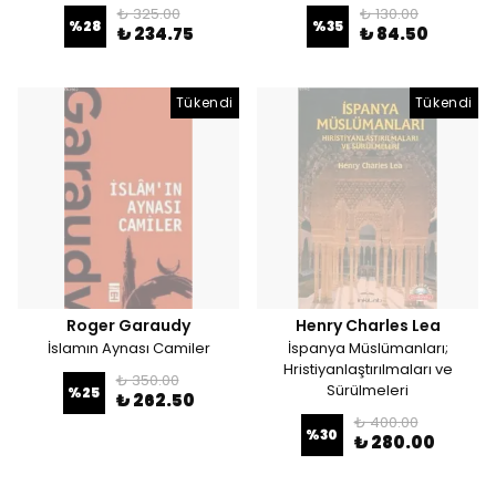
₺ 325.00
₺ 130.00
%
28
%
35
₺ 234.75
₺ 84.50
Tükendi
Tükendi
Roger Garaudy
Henry Charles Lea
İslamın Aynası Camiler
İspanya Müslümanları;
Hristiyanlaştırılmaları ve
₺ 350.00
Sürülmeleri
%
25
₺ 262.50
₺ 400.00
%
30
₺ 280.00