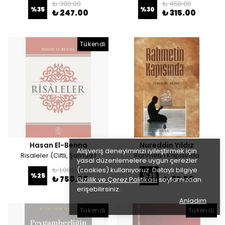
₺ 380.00
₺ 450.00
%
35
%
30
₺ 247.00
₺ 315.00
Tükendi
Hasan El-Benna
Nureddin Yıldız
Alışveriş deneyiminizi iyileştirmek için
Risaleler (Ciltli, Şamua)
Rahmetin Kapısında
yasal düzenlemelere uygun çerezler
₺ 1,000.00
(cookies) kullanıyoruz. Detaylı bilgiye
₺ 150.00
%
25
%
35
₺ 750.00
₺ 97.50
Gizlilik ve Çerez Politikası
sayfamızdan
erişebilirsiniz.
Anladım
Tükendi
Tükendi