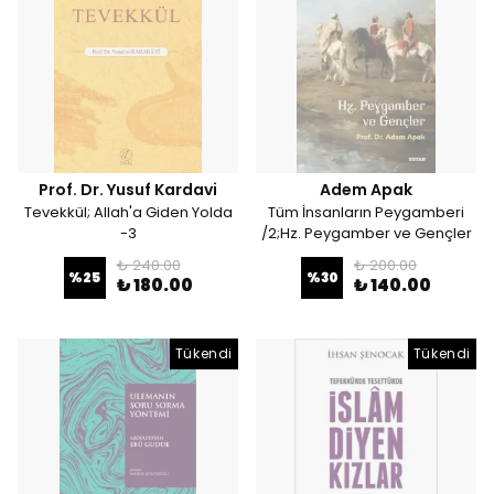
Prof. Dr. Yusuf Kardavi
Adem Apak
Tevekkül; Allah'a Giden Yolda
Tüm İnsanların Peygamberi
-3
/2;Hz. Peygamber ve Gençler
₺ 240.00
₺ 200.00
%
25
%
30
₺ 180.00
₺ 140.00
Tükendi
Tükendi