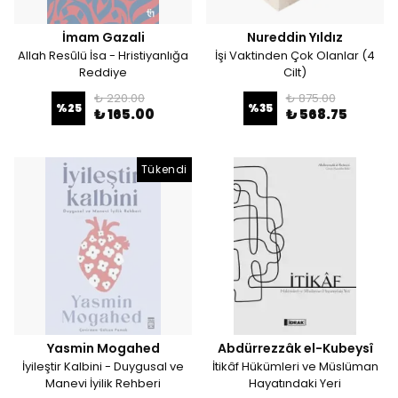
İmam Gazali
Nureddin Yıldız
Allah Resûlü İsa - Hristiyanlığa
İşi Vaktinden Çok Olanlar (4
Reddiye
Cilt)
₺ 220.00
₺ 875.00
%
25
%
35
₺ 165.00
₺ 568.75
Tükendi
Yasmin Mogahed
Abdürrezzâk el-Kubeysî
İyileştir Kalbini - Duygusal ve
İtikâf Hükümleri ve Müslüman
Manevi İyilik Rehberi
Hayatındaki Yeri