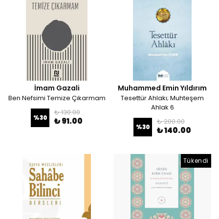
İmam Gazali
Muhammed Emin Yıldırım
Ben Nefsimi Temize Çıkarmam
Tesettür Ahlakı; Muhteşem
Ahlak 6
₺ 130.00
%
30
₺ 91.00
₺ 200.00
%
30
₺ 140.00
Tükendi