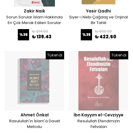
Zakir Naik
Yasir Qadhi
Sorun Sorular İslam Hakkında
Siyer-i Nebi Çağdaş ve Orijinal
En Çok Merak Edilen Sorular
Bir Tahlil
₺ 214.50
₺ 650.00
%
35
%
35
₺ 139.43
₺ 422.50
Tükendi
Tükendi
Ahmet Önkal
İbn Kayyım el-Cevziyye
Rasulullah'ın İslam'a Davet
Resulullah Efendimizin
Metodu
Fetvaları