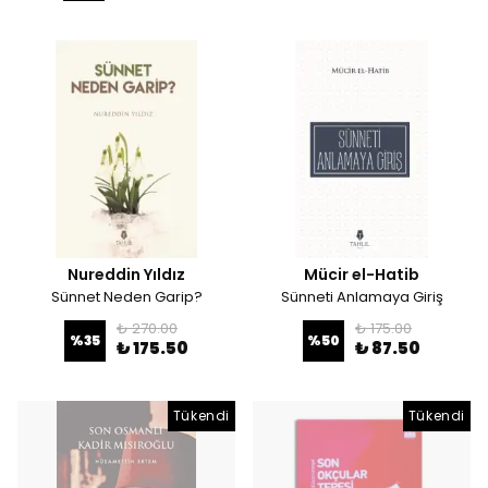
Nureddin Yıldız
Mücir el-Hatib
Sünnet Neden Garip?
Sünneti Anlamaya Giriş
₺ 270.00
₺ 175.00
%
35
%
50
₺ 175.50
₺ 87.50
Tükendi
Tükendi