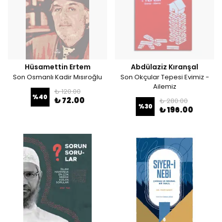
Hüsamettin Ertem
Abdülaziz Kıranşal
Son Osmanlı Kadir Mısıroğlu
Son Okçular Tepesi Evimiz -
Ailemiz
₺ 120.00
%
40
₺ 72.00
₺ 280.00
%
30
₺ 196.00