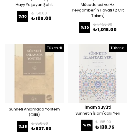
Hayy Yaşayan Şehit
Mücadelesi ve Hz.
Peygamber'in Hayatı (2 Cilt
₺ 150.00
Takım)
%
30
₺ 105.00
₺ 1,450.00
%
30
₺ 1,015.00
Tükendi
Tükendi
İmam Suyûtî
Sünneti Anlamada Yöntem
Sünnetin İslam'daki Yeri
(Ciltli)
₺ 185.00
₺ 850.00
%
25
%
25
₺ 138.75
₺ 637.50