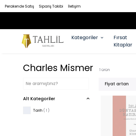
Perakende Satış
Sipariş Takibi
İletişim
RAN TAKSİT İMKANI
Kategoriler
Fırsat
Kitaplar
Charles Mismer
1
ürün
Fiyat artan
Alt Kategoriler
Tarih
(
1
)