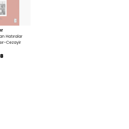
er
n Hatıralar
sır-Cezayir
68