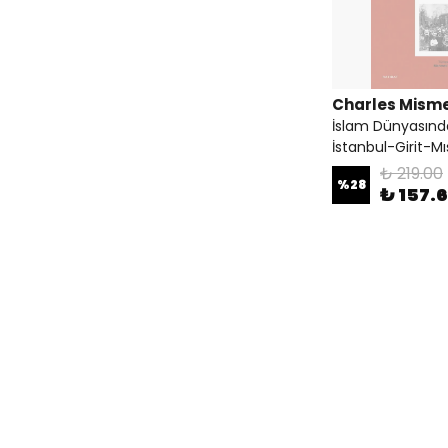
Charles Mism
İslam Dünyasında
İstanbul-Girit-Mı
₺ 219.00
%
28
₺ 157.