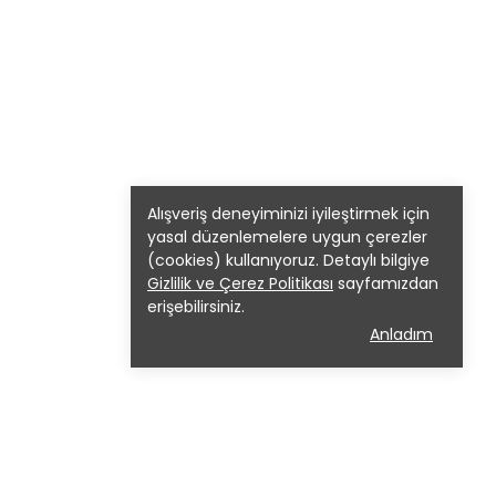
Alışveriş deneyiminizi iyileştirmek için
yasal düzenlemelere uygun çerezler
(cookies) kullanıyoruz. Detaylı bilgiye
Gizlilik ve Çerez Politikası
sayfamızdan
erişebilirsiniz.
Anladım