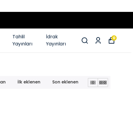
12 AYA VA
Tahlil
İdrak
0
Yayınları
Yayınları
lan
İlk eklenen
Son eklenen