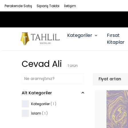
Perakende Satış
Sipariş Takibi
İletişim
Kategoriler
Fırsat
Kitaplar
Cevad Ali
1
ürün
Fiyat artan
Alt Kategoriler
Kategoriler
(
1
)
İslam
(
1
)