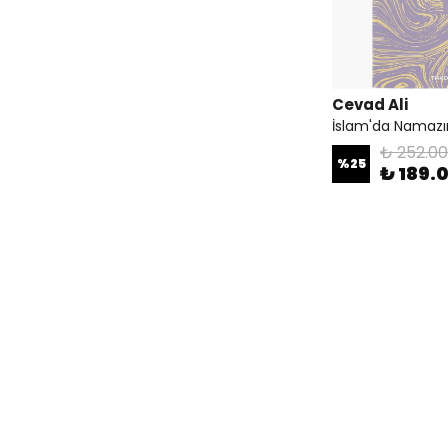
Cevad Ali
İslam'da Namazın
₺ 252.00
%
25
₺ 189.