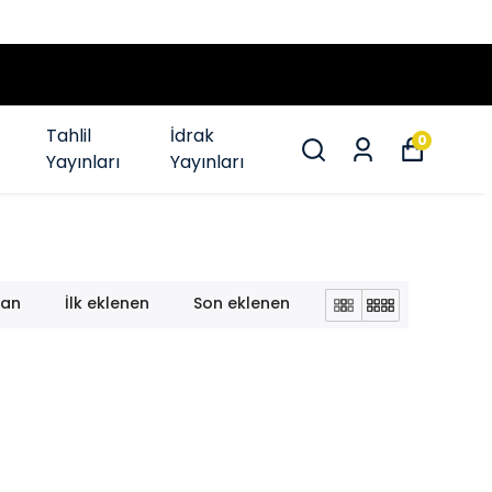
MKANI
Tahlil
İdrak
0
Yayınları
Yayınları
lan
İlk eklenen
Son eklenen