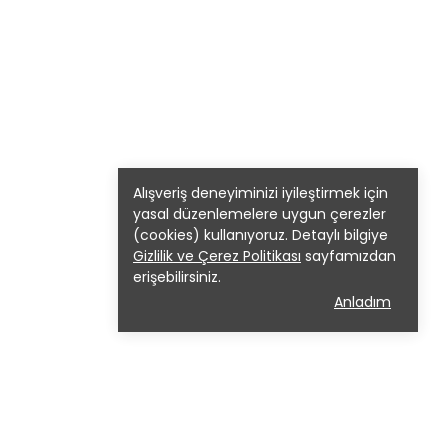
Alışveriş deneyiminizi iyileştirmek için
yasal düzenlemelere uygun çerezler
(cookies) kullanıyoruz. Detaylı bilgiye
Gizlilik ve Çerez Politikası
sayfamızdan
erişebilirsiniz.
Anladım