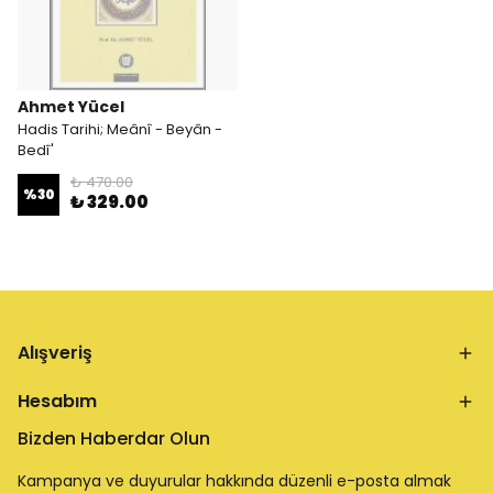
Ahmet Yücel
Hadis Tarihi; Meânî - Beyân -
Bedî'
₺ 470.00
%
30
₺ 329.00
Alışveriş
Hesabım
Bizden Haberdar Olun
Kampanya ve duyurular hakkında düzenli e-posta almak