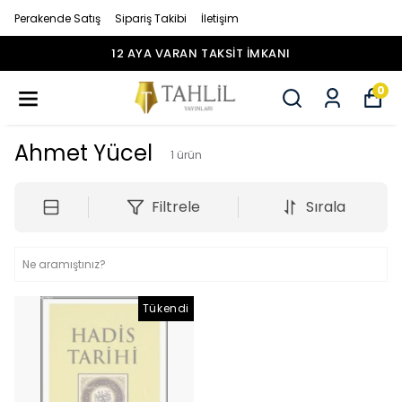
Perakende Satış
Sipariş Takibi
İletişim
12 AYA VARAN TAKSİT İMKANI
0
Ahmet Yücel
1
ürün
Filtrele
Sırala
Tükendi