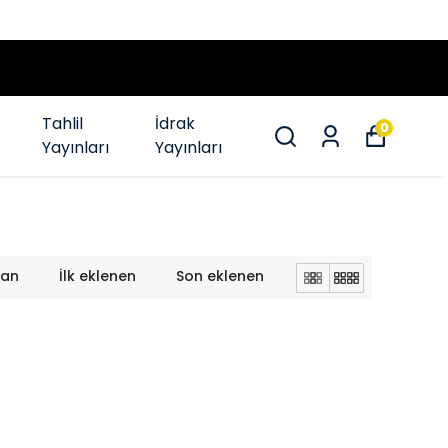
12 AYA VARAN TAKSİT 
Tahlil
İdrak
0
Yayınları
Yayınları
lan
İlk eklenen
Son eklenen