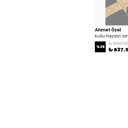
Ahmet Özel
Kutlu Hayatın İzi
₺ 850.0
%
25
₺ 637.