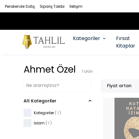
Perakende Satış
Sipariş Takibi
İletişim
İMKANI
Kategoriler
Fırsat
Kitaplar
Ahmet Özel
1
ürün
Fiyat artan
Alt Kategoriler
Kategoriler
(
1
)
İslam
(
1
)