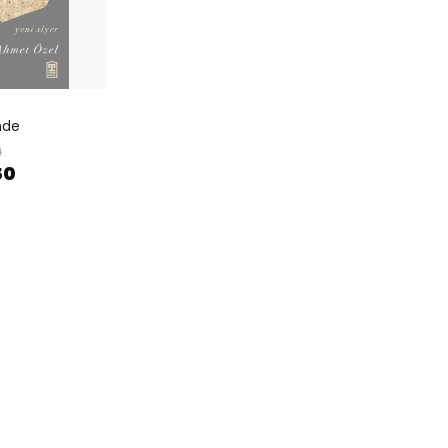
nde
0
50