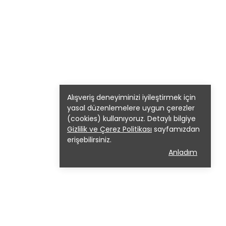
Alışveriş deneyiminizi iyileştirmek için
yasal düzenlemelere uygun çerezler
(cookies) kullanıyoruz. Detaylı bilgiye
Gizlilik ve Çerez Politikası
sayfamızdan
erişebilirsiniz.
Anladım