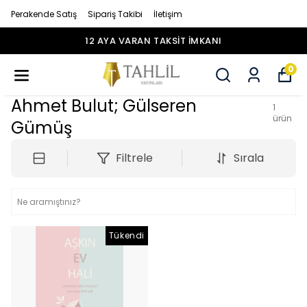
Perakende Satış
Sipariş Takibi
İletişim
12 AYA VARAN TAKSİT İMKANI
0
Ahmet Bulut; Gülseren
1
ürün
Gümüş
Filtrele
Sırala
Tükendi