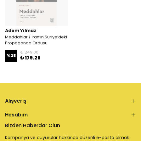
Adem Yılmaz
Meddahlar / İran’ın Suriye’deki
Propaganda Ordusu
₺ 249.00
%
28
₺ 179.28
Alışveriş
Hesabım
Bizden Haberdar Olun
Kampanya ve duyurular hakkında düzenli e-posta almak