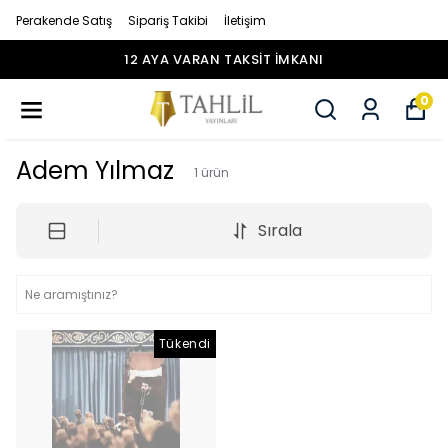
Perakende Satış
Sipariş Takibi
İletişim
12 AYA VARAN TAKSİT İMKANI
0
Adem Yılmaz
1
ürün
Sırala
Tükendi