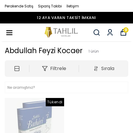
Perakende Satış
Sipariş Takibi
İletişim
12 AYA VARAN TAKSİT İMKANI
0
Abdullah Feyzi Kocaer
1
ürün
Filtrele
Sırala
Tükendi