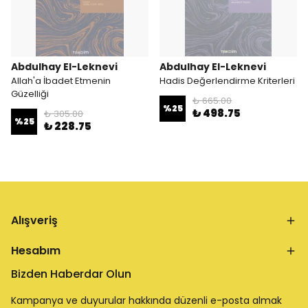
Abdulhay El-Leknevi
Abdulhay El-Leknevi
Allah'a İbadet Etmenin
Hadis Değerlendirme Kriterleri
Güzelliği
₺ 665.00
%
25
₺ 498.75
₺ 305.00
%
25
₺ 228.75
Alışveriş
Hesabım
Bizden Haberdar Olun
Kampanya ve duyurular hakkında düzenli e-posta almak