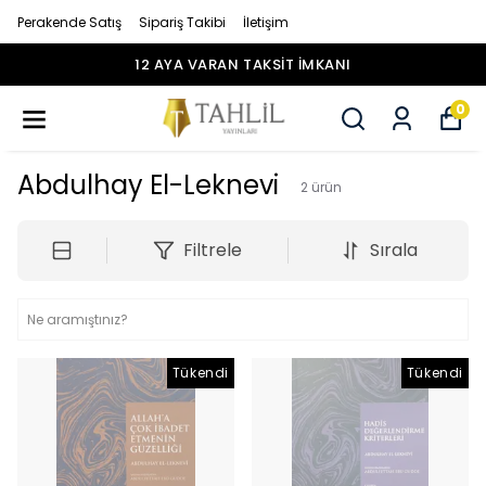
Perakende Satış
Sipariş Takibi
İletişim
12 AYA VARAN TAKSİT İMKANI
0
Abdulhay El-Leknevi
2
ürün
Filtrele
Sırala
Tükendi
Tükendi