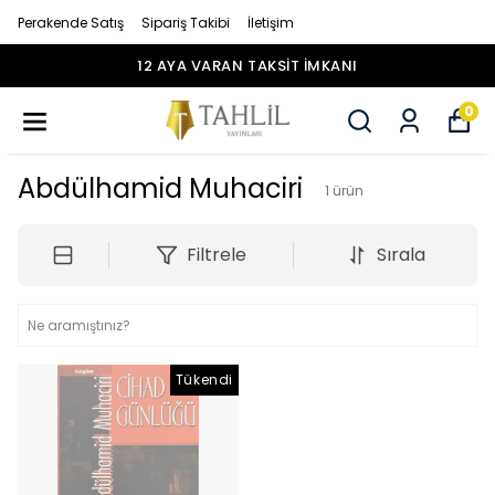
Perakende Satış
Sipariş Takibi
İletişim
12 AYA VARAN TAKSİT İMKANI
0
Abdülhamid Muhaciri
1
ürün
Filtrele
Sırala
Tükendi